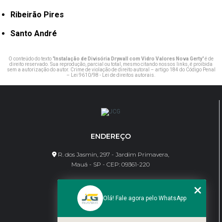
Ribeirão Pires
Santo André
O conteúdo do texto "
Instalação de Divisória Drywall com Vidro Valores Nova Gerty
" é de
direito reservado. Sua reprodução, parcial ou total, mesmo citando nossos links, é proibida
sem a autorização do autor. Crime de violação de direito autoral – artigo 184 do Código Penal
–
Lei 9610/98 - Lei de direitos autorais
.
ENDEREÇO
R. dos Jasmin, 297 - Jardim Primavera,
Mauá - SP - CEP: 09361-220
CONTATO
Olá! Fale agora pelo WhatsApp
(11) 95462-8630
bene@jcgdivisorias.com