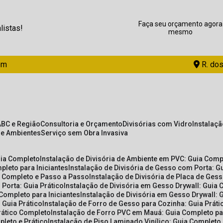
Faça seu orçamento agora
listas!
mesmo
om
R. dos
ABC e Região
Consultoria e Orçamento
Divisórias com Vidro
Instalaç
de Ambientes
Serviço sem Obra Invasiva
uia Completo
Instalação de Divisória de Ambiente em PVC: Guia Com
pleto para Iniciantes
Instalação de Divisória de Gesso com Porta: 
ia Completo e Passo a Passo
Instalação de Divisória de Placa de Ges
 Porta: Guia Prático
Instalação de Divisória em Gesso Drywall: Guia 
 Completo para Iniciantes
Instalação de Divisória em Gesso Drywall: 
 Guia Prático
Instalação de Forro de Gesso para Cozinha: Guia Prát
Prático Completo
Instalação de Forro PVC em Mauá: Guia Completo par
pleto e Prático
Instalação de Piso Laminado Vinílico: Guia Completo 