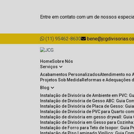
Entre em contato com um de nossos especia
(11) 95462-8630
bene@jcgdivisorias.c
Home
Sobre Nós
Serviços
Acabamentos Personalizados
Atendimento no 
Projetos Sob Medida
Reformas e Adequações 
Blog
Instalação de Divisória de Ambiente em PVC: G
Instalação de Divisória de Gesso ABC: Guia Com
Instalação de Divisória de Placa de Gesso: Gu
Instalação de Divisória de PVC para Quarto com
Instalação de divisória em gesso drywall: Guia
Instalação de Divisória em Gesso para Cozinha:
Instalação de Forro para Teto de Isopor: Guia 
Instalação de Piso Laminado Vinílico: Guia Com