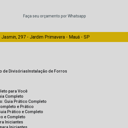
Faça seu orçamento por Whatsapp
 Jasmin, 297 - Jardim Primavera - Mauá - SP
ão de Divisórias
Instalação de Forros
pleto para Você
Guia Completo
so: Guia Prático Completo
Completo e Prático
Guia Prático e Completo
ico e Completo
a Iniciantes
para Iniciantes