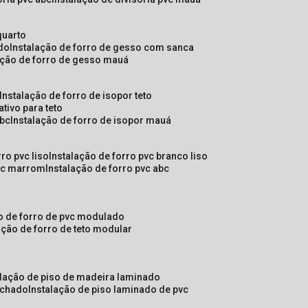
quarto
ado
instalação de forro de gesso com sanca
lação de forro de gesso mauá
instalação de forro de isopor teto
ativo para teto
abc
instalação de forro de isopor mauá
rro pvc liso
instalação de forro pvc branco liso
pvc marrom
instalação de forro pvc abc
ão de forro de pvc modulado
lação de forro de teto modular
alação de piso de madeira laminado
achado
instalação de piso laminado de pvc