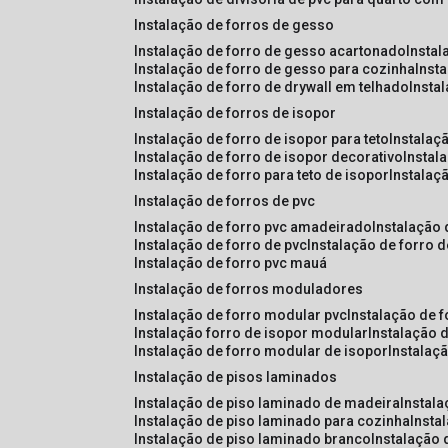
instalação de forros de gesso
instalação de forro de gesso acartonado
insta
instalação de forro de gesso para cozinha
inst
instalação de forro de drywall em telhado
insta
instalação de forros de isopor
instalação de forro de isopor para teto
instalaç
instalação de forro de isopor decorativo
instal
instalação de forro para teto de isopor
instalaç
instalação de forros de pvc
instalação de forro pvc amadeirado
instalação
instalação de forro de pvc
instalação de forro 
instalação de forro pvc mauá
instalação de forros moduladores
instalação de forro modular pvc
instalação de 
instalação forro de isopor modular
instalação 
instalação de forro modular de isopor
instalaç
instalação de pisos laminados
instalação de piso laminado de madeira
instal
instalação de piso laminado para cozinha
inst
instalação de piso laminado branco
instalação