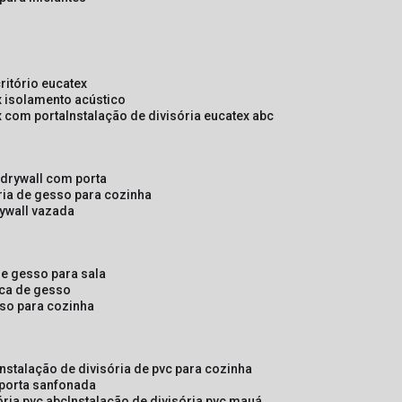
critório eucatex
ex isolamento acústico
ex com porta
instalação de divisória eucatex abc
e drywall com porta
ória de gesso para cozinha
rywall vazada
 de gesso para sala
laca de gesso
sso para cozinha
instalação de divisória de pvc para cozinha
 porta sanfonada
ória pvc abc
instalação de divisória pvc mauá