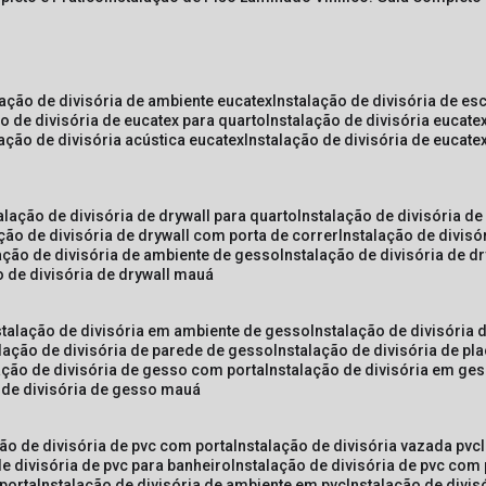
lação de divisória de ambiente eucatex
instalação de divisória de es
ão de divisória de eucatex para quarto
instalação de divisória eucat
lação de divisória acústica eucatex
instalação de divisória de eucat
talação de divisória de drywall para quarto
instalação de divisória d
ação de divisória de drywall com porta de correr
instalação de divis
lação de divisória de ambiente de gesso
instalação de divisória de d
o de divisória de drywall mauá
nstalação de divisória em ambiente de gesso
instalação de divisória
alação de divisória de parede de gesso
instalação de divisória de p
lação de divisória de gesso com porta
instalação de divisória em ge
o de divisória de gesso mauá
ção de divisória de pvc com porta
instalação de divisória vazada pvc
de divisória de pvc para banheiro
instalação de divisória de pvc com
 porta
instalação de divisória de ambiente em pvc
instalação de divis