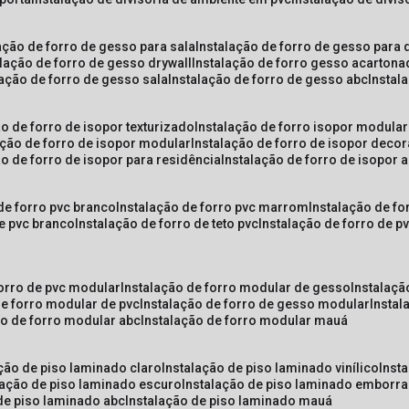
lação de forro de gesso para sala
instalação de forro de gesso para 
alação de forro de gesso drywall
instalação de forro gesso acarton
lação de forro de gesso sala
instalação de forro de gesso abc
insta
ão de forro de isopor texturizado
instalação de forro isopor modular
ação de forro de isopor modular
instalação de forro de isopor decor
ão de forro de isopor para residência
instalação de forro de isopor 
 de forro pvc branco
instalação de forro pvc marrom
instalação de fo
de pvc branco
instalação de forro de teto pvc
instalação de forro de 
forro de pvc modular
instalação de forro modular de gesso
instalaç
de forro modular de pvc
instalação de forro de gesso modular
insta
ão de forro modular abc
instalação de forro modular mauá
ação de piso laminado claro
instalação de piso laminado vinílico
inst
alação de piso laminado escuro
instalação de piso laminado emborr
 de piso laminado abc
instalação de piso laminado mauá