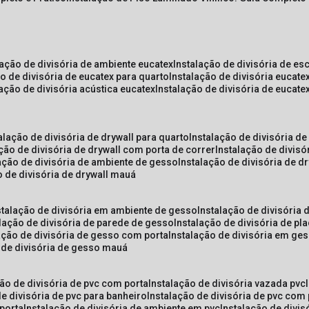
lação de divisória de ambiente eucatex
instalação de divisória de es
ão de divisória de eucatex para quarto
instalação de divisória eucat
lação de divisória acústica eucatex
instalação de divisória de eucat
talação de divisória de drywall para quarto
instalação de divisória d
ação de divisória de drywall com porta de correr
instalação de divis
lação de divisória de ambiente de gesso
instalação de divisória de d
o de divisória de drywall mauá
nstalação de divisória em ambiente de gesso
instalação de divisória
alação de divisória de parede de gesso
instalação de divisória de p
lação de divisória de gesso com porta
instalação de divisória em ge
o de divisória de gesso mauá
ção de divisória de pvc com porta
instalação de divisória vazada pvc
de divisória de pvc para banheiro
instalação de divisória de pvc com
 porta
instalação de divisória de ambiente em pvc
instalação de divis