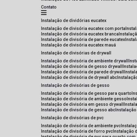
Contato
instalação de dividórias eucatex
instalação de divisória eucatex com porta
insta
instalação de divisória eucatex branca
instalaç
instalação de divisória de parede eucatex
insta
instalação de divisória eucatex mauá
instalação de divisórias de drywall
instalação de divisória de ambiente drywall
ins
instalação de divisória de gesso drywall
instal
instalação de divisória de parede drywall
insta
instalação de divisória de drywall abc
instalaçã
instalação de divisórias de gesso
instalação de divisória de gesso para quarto
i
instalação de divisória de ambiente gesso
inst
instalação de divisória em gesso drywall
insta
instalação de divisória de gesso abc
instalaçã
instalação de divisórias de pvc
instalação de divisória de ambiente pvc
instala
instalação de divisória de forro pvc
instalação 
instalação de divisória de pvc para quarto com