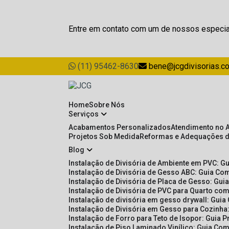
Entre em contato com um de nossos especia
(11) 95462-8630
bene@jcgdivisorias.c
Home
Sobre Nós
Serviços
Acabamentos Personalizados
Atendimento no 
Projetos Sob Medida
Reformas e Adequações 
Blog
Instalação de Divisória de Ambiente em PVC: G
Instalação de Divisória de Gesso ABC: Guia Com
Instalação de Divisória de Placa de Gesso: Gu
Instalação de Divisória de PVC para Quarto com
Instalação de divisória em gesso drywall: Guia
Instalação de Divisória em Gesso para Cozinha:
Instalação de Forro para Teto de Isopor: Guia 
Instalação de Piso Laminado Vinílico: Guia Com