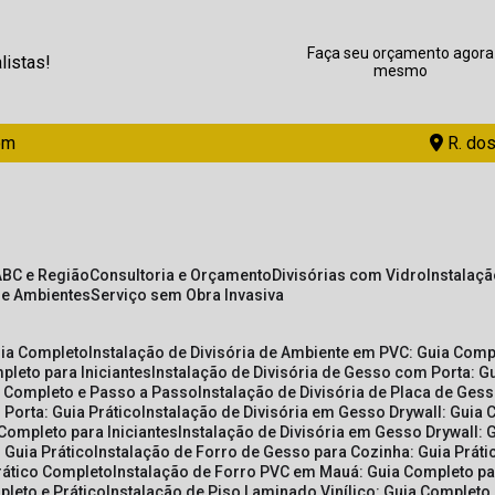
Faça seu orçamento agora
listas!
mesmo
om
R. dos
ABC e Região
Consultoria e Orçamento
Divisórias com Vidro
Instalaç
de Ambientes
Serviço sem Obra Invasiva
uia Completo
Instalação de Divisória de Ambiente em PVC: Guia Com
pleto para Iniciantes
Instalação de Divisória de Gesso com Porta: 
ia Completo e Passo a Passo
Instalação de Divisória de Placa de Ges
 Porta: Guia Prático
Instalação de Divisória em Gesso Drywall: Guia 
 Completo para Iniciantes
Instalação de Divisória em Gesso Drywall: 
 Guia Prático
Instalação de Forro de Gesso para Cozinha: Guia Prát
Prático Completo
Instalação de Forro PVC em Mauá: Guia Completo par
pleto e Prático
Instalação de Piso Laminado Vinílico: Guia Completo 