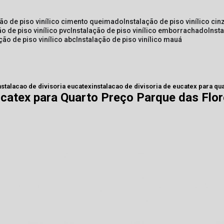
ção de piso vinílico cimento queimado
instalação de piso vinílico cin
ão de piso vinílico pvc
instalação de piso vinílico emborrachado
inst
ação de piso vinílico abc
instalação de piso vinílico mauá
nstalacao de divisoria eucatex
instalacao de divisoria de eucatex para qu
Eucatex para Quarto Preço Parque das Flo