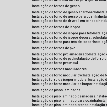
instalação de forros de gesso
instalação de forro de gesso acartonado
insta
instalação de forro de gesso para cozinha
inst
instalação de forro de drywall em telhado
insta
instalação de forros de isopor
instalação de forro de isopor para teto
instalaç
instalação de forro de isopor decorativo
instal
instalação de forro para teto de isopor
instalaç
instalação de forros de pvc
instalação de forro pvc amadeirado
instalação
instalação de forro de pvc
instalação de forro 
instalação de forro pvc mauá
instalação de forros moduladores
instalação de forro modular pvc
instalação de 
instalação forro de isopor modular
instalação 
instalação de forro modular de isopor
instalaç
instalação de pisos laminados
instalação de piso laminado de madeira
instal
instalação de piso laminado para cozinha
inst
instalação de piso laminado branco
instalação