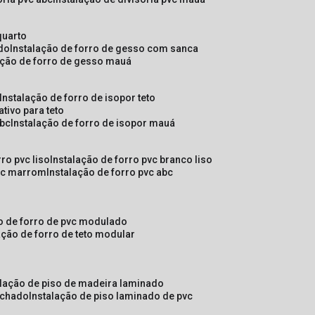
quarto
ado
instalação de forro de gesso com sanca
lação de forro de gesso mauá
instalação de forro de isopor teto
ativo para teto
abc
instalação de forro de isopor mauá
rro pvc liso
instalação de forro pvc branco liso
pvc marrom
instalação de forro pvc abc
ão de forro de pvc modulado
lação de forro de teto modular
alação de piso de madeira laminado
achado
instalação de piso laminado de pvc