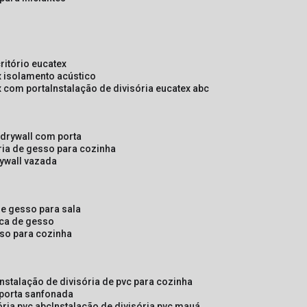
critório eucatex
ex isolamento acústico
ex com porta
instalação de divisória eucatex abc
e drywall com porta
ória de gesso para cozinha
rywall vazada
 de gesso para sala
laca de gesso
sso para cozinha
instalação de divisória de pvc para cozinha
 porta sanfonada
ória pvc abc
instalação de divisória pvc mauá