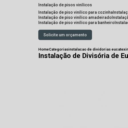
instalação de pisos vinílicos
instalação de piso vinílico para cozinha
instala
instalação de piso vinílico amadeirado
instalaç
instalação de piso vinílico para banheiro
instal
Solicite um orçamento
Home
Categorias
instalacao de dividorias eucatex
i
Instalação de Divisória de 