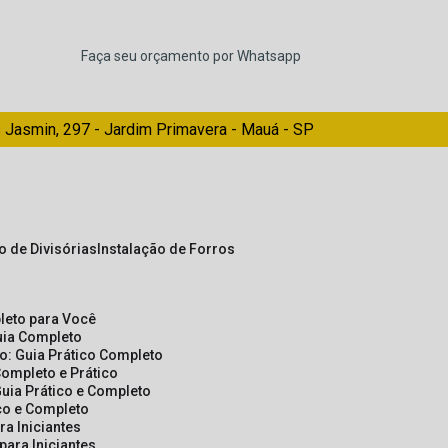
Faça seu orçamento por Whatsapp
 Jasmin, 297 - Jardim Primavera - Mauá - SP
ão de Divisórias
Instalação de Forros
pleto para Você
Guia Completo
so: Guia Prático Completo
Completo e Prático
Guia Prático e Completo
ico e Completo
a Iniciantes
para Iniciantes