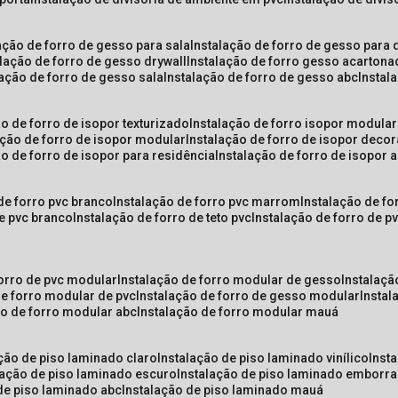
lação de forro de gesso para sala
instalação de forro de gesso para 
alação de forro de gesso drywall
instalação de forro gesso acarton
lação de forro de gesso sala
instalação de forro de gesso abc
insta
ão de forro de isopor texturizado
instalação de forro isopor modular
ação de forro de isopor modular
instalação de forro de isopor decor
ão de forro de isopor para residência
instalação de forro de isopor 
 de forro pvc branco
instalação de forro pvc marrom
instalação de fo
de pvc branco
instalação de forro de teto pvc
instalação de forro de 
forro de pvc modular
instalação de forro modular de gesso
instalaç
de forro modular de pvc
instalação de forro de gesso modular
insta
ão de forro modular abc
instalação de forro modular mauá
ação de piso laminado claro
instalação de piso laminado vinílico
inst
alação de piso laminado escuro
instalação de piso laminado emborr
 de piso laminado abc
instalação de piso laminado mauá