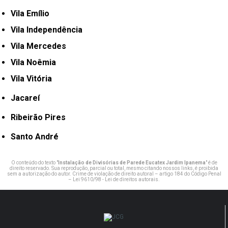
Vila Emílio
Vila Independência
Vila Mercedes
Vila Noêmia
Vila Vitória
Jacareí
Ribeirão Pires
Santo André
O conteúdo do texto "
Instalação de Divisórias de Parede Eucatex Jardim Ipanema
" é de
direito reservado. Sua reprodução, parcial ou total, mesmo citando nossos links, é proibida
sem a autorização do autor. Crime de violação de direito autoral – artigo 184 do Código Penal
–
Lei 9610/98 - Lei de direitos autorais
.