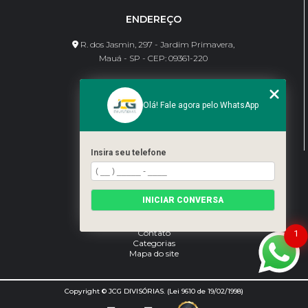
ENDEREÇO
R. dos Jasmin, 297 - Jardim Primavera,
Mauá - SP - CEP: 09361-220
CONTATO
Olá! Fale agora pelo WhatsApp
(11) 95462-8630
bene@jcgdivisorias.com
Insira seu telefone
MENU
Home
INICIAR CONVERSA
Sobre Nós
Serviços
Blog
Contato
1
Categorias
Mapa do site
Copyright © JCG DIVISÓRIAS. (Lei 9610 de 19/02/1998)