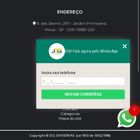
ENDEREÇO
R. dos Jasmin, 297 - Jardim Primavera,
Mauá - SP - CEP: 09361-220
CONTATO
Olá! Fale agora pelo WhatsApp
(11) 95462-8630
bene@jcgdivisorias.com
Insira seu telefone
MENU
Home
INICIAR CONVERSA
Sobre Nós
Serviços
Blog
Contato
1
Categorias
Mapa do site
Copyright © JCG DIVISÓRIAS. (Lei 9610 de 19/02/1998)