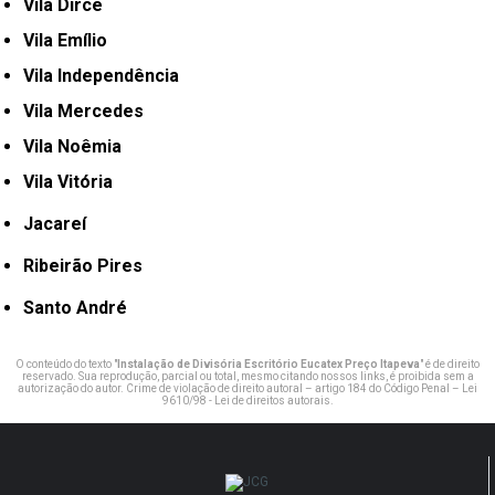
Vila Dirce
Vila Emílio
Vila Independência
Vila Mercedes
Vila Noêmia
Vila Vitória
Jacareí
Ribeirão Pires
Santo André
O conteúdo do texto "
Instalação de Divisória Escritório Eucatex Preço Itapeva
" é de direito
reservado. Sua reprodução, parcial ou total, mesmo citando nossos links, é proibida sem a
autorização do autor. Crime de violação de direito autoral – artigo 184 do Código Penal –
Lei
9610/98 - Lei de direitos autorais
.