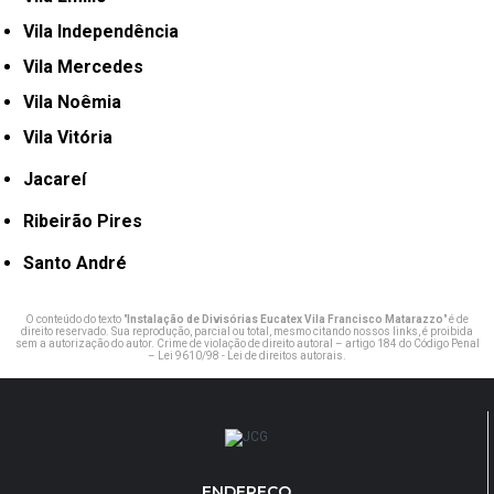
Vila Independência
Vila Mercedes
Vila Noêmia
Vila Vitória
Jacareí
Ribeirão Pires
Santo André
O conteúdo do texto "
Instalação de Divisórias Eucatex Vila Francisco Matarazzo
" é de
direito reservado. Sua reprodução, parcial ou total, mesmo citando nossos links, é proibida
sem a autorização do autor. Crime de violação de direito autoral – artigo 184 do Código Penal
–
Lei 9610/98 - Lei de direitos autorais
.
ENDEREÇO