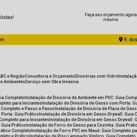
Faça seu orçamento agora
listas!
mesmo
om
R. dos
ABC e Região
Consultoria e Orçamento
Divisórias com Vidro
Instalaç
de Ambientes
Serviço sem Obra Invasiva
uia Completo
Instalação de Divisória de Ambiente em PVC: Guia Com
pleto para Iniciantes
Instalação de Divisória de Gesso com Porta: 
ia Completo e Passo a Passo
Instalação de Divisória de Placa de Ges
 Porta: Guia Prático
Instalação de Divisória em Gesso Drywall: Guia 
 Completo para Iniciantes
Instalação de Divisória em Gesso Drywall: 
 Guia Prático
Instalação de Forro de Gesso para Cozinha: Guia Prát
Prático Completo
Instalação de Forro PVC em Mauá: Guia Completo par
pleto e Prático
Instalação de Piso Laminado Vinílico: Guia Completo 