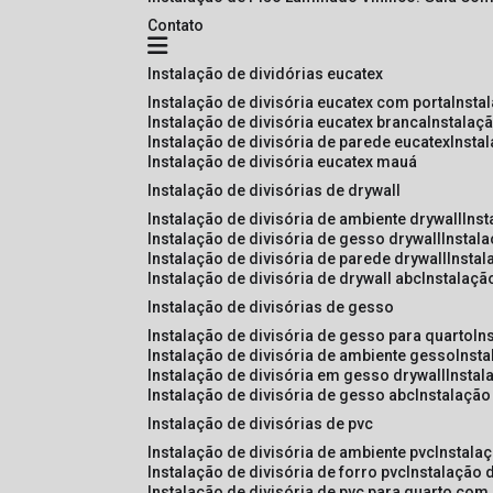
Contato
instalação de dividórias eucatex
instalação de divisória eucatex com porta
insta
instalação de divisória eucatex branca
instalaç
instalação de divisória de parede eucatex
insta
instalação de divisória eucatex mauá
instalação de divisórias de drywall
instalação de divisória de ambiente drywall
ins
instalação de divisória de gesso drywall
instal
instalação de divisória de parede drywall
insta
instalação de divisória de drywall abc
instalaçã
instalação de divisórias de gesso
instalação de divisória de gesso para quarto
i
instalação de divisória de ambiente gesso
inst
instalação de divisória em gesso drywall
insta
instalação de divisória de gesso abc
instalaçã
instalação de divisórias de pvc
instalação de divisória de ambiente pvc
instala
instalação de divisória de forro pvc
instalação 
instalação de divisória de pvc para quarto com