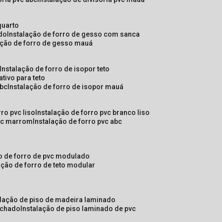
quarto
ado
instalação de forro de gesso com sanca
lação de forro de gesso mauá
instalação de forro de isopor teto
ativo para teto
abc
instalação de forro de isopor mauá
rro pvc liso
instalação de forro pvc branco liso
pvc marrom
instalação de forro pvc abc
ão de forro de pvc modulado
lação de forro de teto modular
alação de piso de madeira laminado
achado
instalação de piso laminado de pvc