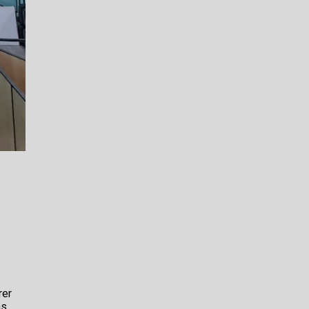
rer
as