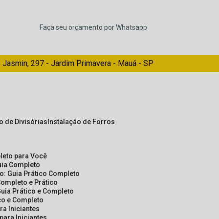
Faça seu orçamento por Whatsapp
 Jasmin, 297 - Jardim Primavera - Mauá - SP
ão de Divisórias
Instalação de Forros
pleto para Você
Guia Completo
so: Guia Prático Completo
Completo e Prático
Guia Prático e Completo
ico e Completo
a Iniciantes
para Iniciantes