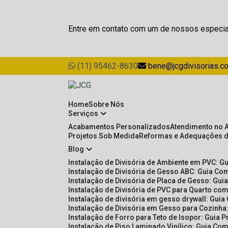
Entre em contato com um de nossos especia
(11) 95462-8630
bene@jcgdivisorias.c
Home
Sobre Nós
Serviços
Acabamentos Personalizados
Atendimento no 
Projetos Sob Medida
Reformas e Adequações 
Blog
Instalação de Divisória de Ambiente em PVC: G
Instalação de Divisória de Gesso ABC: Guia Com
Instalação de Divisória de Placa de Gesso: Gu
Instalação de Divisória de PVC para Quarto com
Instalação de divisória em gesso drywall: Guia
Instalação de Divisória em Gesso para Cozinha:
Instalação de Forro para Teto de Isopor: Guia 
Instalação de Piso Laminado Vinílico: Guia Com