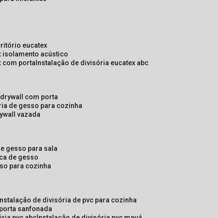
critório eucatex
ex isolamento acústico
ex com porta
instalação de divisória eucatex abc
e drywall com porta
ória de gesso para cozinha
rywall vazada
 de gesso para sala
laca de gesso
sso para cozinha
instalação de divisória de pvc para cozinha
 porta sanfonada
ória pvc abc
instalação de divisória pvc mauá