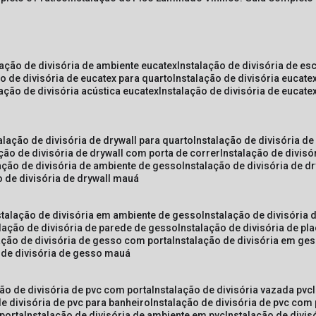
lação de divisória de ambiente eucatex
instalação de divisória de es
ão de divisória de eucatex para quarto
instalação de divisória eucat
lação de divisória acústica eucatex
instalação de divisória de eucat
talação de divisória de drywall para quarto
instalação de divisória d
ação de divisória de drywall com porta de correr
instalação de divis
lação de divisória de ambiente de gesso
instalação de divisória de d
o de divisória de drywall mauá
nstalação de divisória em ambiente de gesso
instalação de divisória
alação de divisória de parede de gesso
instalação de divisória de p
lação de divisória de gesso com porta
instalação de divisória em ge
o de divisória de gesso mauá
ção de divisória de pvc com porta
instalação de divisória vazada pvc
de divisória de pvc para banheiro
instalação de divisória de pvc com
 porta
instalação de divisória de ambiente em pvc
instalação de divis