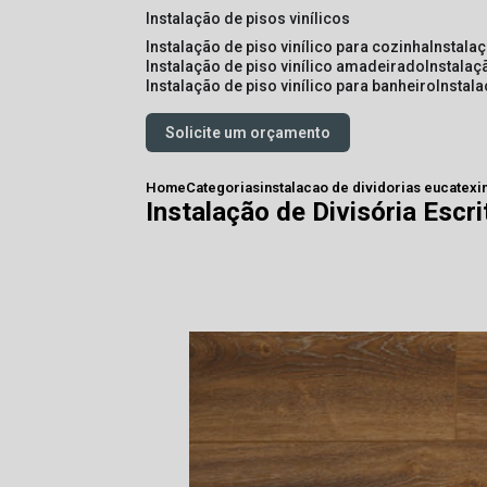
instalação de pisos vinílicos
instalação de piso vinílico para cozinha
instala
instalação de piso vinílico amadeirado
instalaç
instalação de piso vinílico para banheiro
instal
Solicite um orçamento
Home
Categorias
instalacao de dividorias eucatex
i
Instalação de Divisória Escri