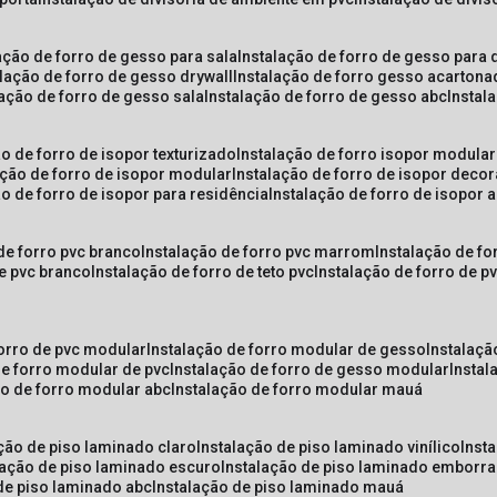
lação de forro de gesso para sala
instalação de forro de gesso para 
alação de forro de gesso drywall
instalação de forro gesso acarton
lação de forro de gesso sala
instalação de forro de gesso abc
insta
ão de forro de isopor texturizado
instalação de forro isopor modular
ação de forro de isopor modular
instalação de forro de isopor decor
ão de forro de isopor para residência
instalação de forro de isopor 
 de forro pvc branco
instalação de forro pvc marrom
instalação de fo
de pvc branco
instalação de forro de teto pvc
instalação de forro de 
forro de pvc modular
instalação de forro modular de gesso
instalaç
de forro modular de pvc
instalação de forro de gesso modular
insta
ão de forro modular abc
instalação de forro modular mauá
ação de piso laminado claro
instalação de piso laminado vinílico
inst
alação de piso laminado escuro
instalação de piso laminado emborr
 de piso laminado abc
instalação de piso laminado mauá