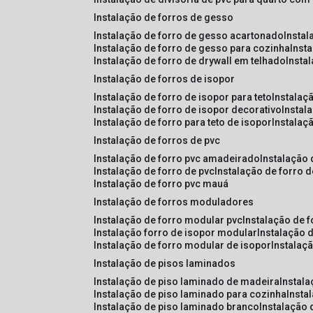
instalação de forros de gesso
instalação de forro de gesso acartonado
insta
instalação de forro de gesso para cozinha
inst
instalação de forro de drywall em telhado
insta
instalação de forros de isopor
instalação de forro de isopor para teto
instalaç
instalação de forro de isopor decorativo
instal
instalação de forro para teto de isopor
instalaç
instalação de forros de pvc
instalação de forro pvc amadeirado
instalação
instalação de forro de pvc
instalação de forro 
instalação de forro pvc mauá
instalação de forros moduladores
instalação de forro modular pvc
instalação de 
instalação forro de isopor modular
instalação 
instalação de forro modular de isopor
instalaç
instalação de pisos laminados
instalação de piso laminado de madeira
instal
instalação de piso laminado para cozinha
inst
instalação de piso laminado branco
instalação