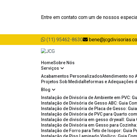
Entre em contato com um de nossos especia
(11) 95462-8630
bene@jcgdivisorias.c
Home
Sobre Nós
Serviços
Acabamentos Personalizados
Atendimento no 
Projetos Sob Medida
Reformas e Adequações 
Blog
Instalação de Divisória de Ambiente em PVC: G
Instalação de Divisória de Gesso ABC: Guia Com
Instalação de Divisória de Placa de Gesso: Gu
Instalação de Divisória de PVC para Quarto com
Instalação de divisória em gesso drywall: Guia
Instalação de Divisória em Gesso para Cozinha:
Instalação de Forro para Teto de Isopor: Guia 
Instalação de Piso Laminado Vinílico: Guia Com