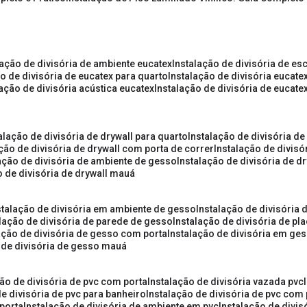
lação de divisória de ambiente eucatex
instalação de divisória de es
ão de divisória de eucatex para quarto
instalação de divisória eucat
lação de divisória acústica eucatex
instalação de divisória de eucat
talação de divisória de drywall para quarto
instalação de divisória d
ação de divisória de drywall com porta de correr
instalação de divis
lação de divisória de ambiente de gesso
instalação de divisória de d
o de divisória de drywall mauá
nstalação de divisória em ambiente de gesso
instalação de divisória
alação de divisória de parede de gesso
instalação de divisória de p
lação de divisória de gesso com porta
instalação de divisória em ge
o de divisória de gesso mauá
ção de divisória de pvc com porta
instalação de divisória vazada pvc
de divisória de pvc para banheiro
instalação de divisória de pvc com
 porta
instalação de divisória de ambiente em pvc
instalação de divis