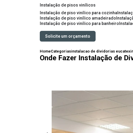
instalação de pisos vinílicos
instalação de piso vinílico para cozinha
instala
instalação de piso vinílico amadeirado
instalaç
instalação de piso vinílico para banheiro
instal
Solicite um orçamento
Home
Categorias
instalacao de dividorias eucatex
i
Onde Fazer Instalação de Div