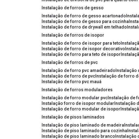
instalação de forros de gesso
instalação de forro de gesso acartonado
insta
instalação de forro de gesso para cozinha
inst
instalação de forro de drywall em telhado
insta
instalação de forros de isopor
instalação de forro de isopor para teto
instalaç
instalação de forro de isopor decorativo
instal
instalação de forro para teto de isopor
instalaç
instalação de forros de pvc
instalação de forro pvc amadeirado
instalação
instalação de forro de pvc
instalação de forro 
instalação de forro pvc mauá
instalação de forros moduladores
instalação de forro modular pvc
instalação de 
instalação forro de isopor modular
instalação 
instalação de forro modular de isopor
instalaç
instalação de pisos laminados
instalação de piso laminado de madeira
instal
instalação de piso laminado para cozinha
inst
instalação de piso laminado branco
instalação