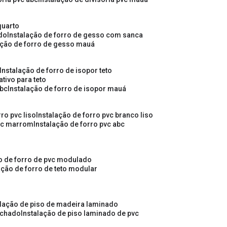
quarto
ado
instalação de forro de gesso com sanca
lação de forro de gesso mauá
instalação de forro de isopor teto
ativo para teto
abc
instalação de forro de isopor mauá
rro pvc liso
instalação de forro pvc branco liso
pvc marrom
instalação de forro pvc abc
ão de forro de pvc modulado
lação de forro de teto modular
alação de piso de madeira laminado
achado
instalação de piso laminado de pvc