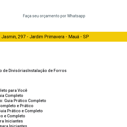
Faça seu orçamento por Whatsapp
 Jasmin, 297 - Jardim Primavera - Mauá - SP
ão de Divisórias
Instalação de Forros
pleto para Você
Guia Completo
so: Guia Prático Completo
Completo e Prático
Guia Prático e Completo
ico e Completo
a Iniciantes
para Iniciantes