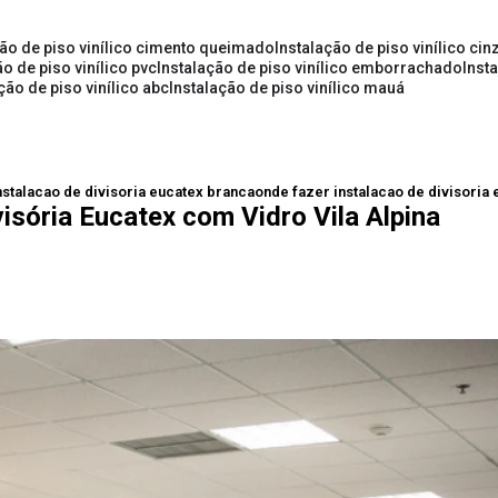
ção de piso vinílico cimento queimado
instalação de piso vinílico cin
ão de piso vinílico pvc
instalação de piso vinílico emborrachado
inst
ação de piso vinílico abc
instalação de piso vinílico mauá
nstalacao de divisoria eucatex branca
onde fazer instalacao de divisoria 
isória Eucatex com Vidro Vila Alpina