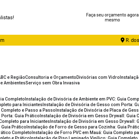
Faça seu orçamento agora
listas!
mesmo
om
R. dos
ABC e Região
Consultoria e Orçamento
Divisórias com Vidro
Instalaç
de Ambientes
Serviço sem Obra Invasiva
uia Completo
Instalação de Divisória de Ambiente em PVC: Guia Com
pleto para Iniciantes
Instalação de Divisória de Gesso com Porta: 
ia Completo e Passo a Passo
Instalação de Divisória de Placa de Ges
 Porta: Guia Prático
Instalação de Divisória em Gesso Drywall: Guia 
 Completo para Iniciantes
Instalação de Divisória em Gesso Drywall: 
 Guia Prático
Instalação de Forro de Gesso para Cozinha: Guia Prát
Prático Completo
Instalação de Forro PVC em Mauá: Guia Completo par
pleto e Prático
Instalação de Piso Laminado Vinílico: Guia Completo 