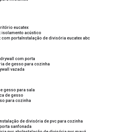
critório eucatex
ex isolamento acústico
ex com porta
instalação de divisória eucatex abc
e drywall com porta
ória de gesso para cozinha
rywall vazada
 de gesso para sala
laca de gesso
sso para cozinha
instalação de divisória de pvc para cozinha
 porta sanfonada
ória pvc abc
instalação de divisória pvc mauá