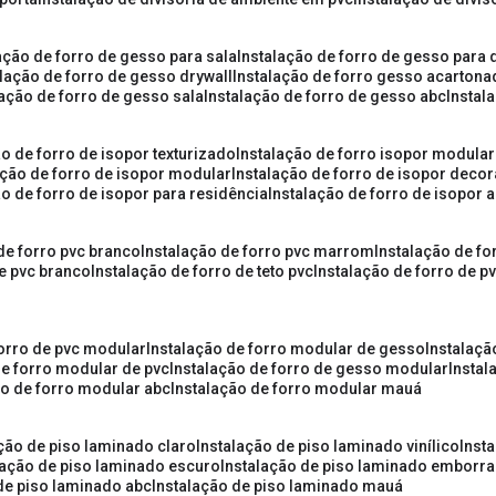
lação de forro de gesso para sala
instalação de forro de gesso para 
alação de forro de gesso drywall
instalação de forro gesso acarton
lação de forro de gesso sala
instalação de forro de gesso abc
insta
ão de forro de isopor texturizado
instalação de forro isopor modular
ação de forro de isopor modular
instalação de forro de isopor decor
ão de forro de isopor para residência
instalação de forro de isopor 
 de forro pvc branco
instalação de forro pvc marrom
instalação de fo
de pvc branco
instalação de forro de teto pvc
instalação de forro de 
forro de pvc modular
instalação de forro modular de gesso
instalaç
de forro modular de pvc
instalação de forro de gesso modular
insta
ão de forro modular abc
instalação de forro modular mauá
ação de piso laminado claro
instalação de piso laminado vinílico
inst
alação de piso laminado escuro
instalação de piso laminado emborr
 de piso laminado abc
instalação de piso laminado mauá