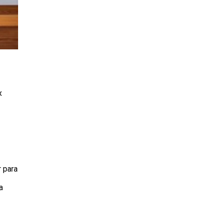
x
r para
a
a