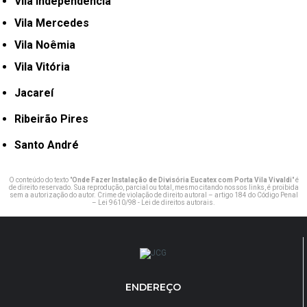
Vila Independência
Vila Mercedes
Vila Noêmia
Vila Vitória
Jacareí
Ribeirão Pires
Santo André
O conteúdo do texto "
Onde Fazer Instalação de Divisória Eucatex com Porta Vila Vivaldi
" é
de direito reservado. Sua reprodução, parcial ou total, mesmo citando nossos links, é proibida
sem a autorização do autor. Crime de violação de direito autoral – artigo 184 do Código Penal
–
Lei 9610/98 - Lei de direitos autorais
.
ENDEREÇO