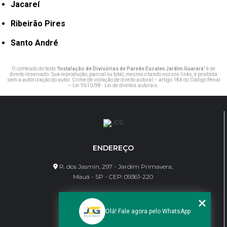
Jacareí
Ribeirão Pires
Santo André
O conteúdo do texto "
Instalação de Divisórias de Parede Eucatex Jardim Guarará
" é de
direito reservado. Sua reprodução, parcial ou total, mesmo citando nossos links, é proibida
sem a autorização do autor. Crime de violação de direito autoral – artigo 184 do Código Penal
–
Lei 9610/98 - Lei de direitos autorais
.
ENDEREÇO
R. dos Jasmin, 297 - Jardim Primavera,
Mauá - SP - CEP: 09361-220
CONTATO
Olá! Fale agora pelo WhatsApp
(11) 95462-8630