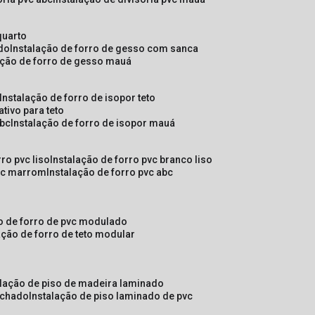
quarto
ado
instalação de forro de gesso com sanca
lação de forro de gesso mauá
instalação de forro de isopor teto
ativo para teto
abc
instalação de forro de isopor mauá
rro pvc liso
instalação de forro pvc branco liso
pvc marrom
instalação de forro pvc abc
ão de forro de pvc modulado
lação de forro de teto modular
alação de piso de madeira laminado
achado
instalação de piso laminado de pvc