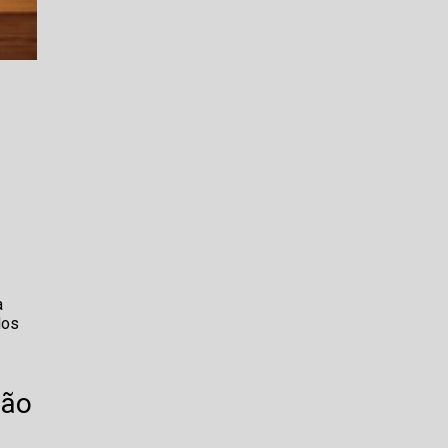
a
dos
são