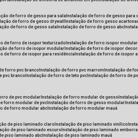
lação de forro de gesso para sala
instalação de forro de gesso para 
alação de forro de gesso drywall
instalação de forro gesso acarton
lação de forro de gesso sala
instalação de forro de gesso abc
insta
ão de forro de isopor texturizado
instalação de forro isopor modular
ação de forro de isopor modular
instalação de forro de isopor decor
ão de forro de isopor para residência
instalação de forro de isopor 
 de forro pvc branco
instalação de forro pvc marrom
instalação de fo
de pvc branco
instalação de forro de teto pvc
instalação de forro de 
forro de pvc modular
instalação de forro modular de gesso
instalaç
de forro modular de pvc
instalação de forro de gesso modular
insta
ão de forro modular abc
instalação de forro modular mauá
ação de piso laminado claro
instalação de piso laminado vinílico
inst
alação de piso laminado escuro
instalação de piso laminado emborr
 de piso laminado abc
instalação de piso laminado mauá