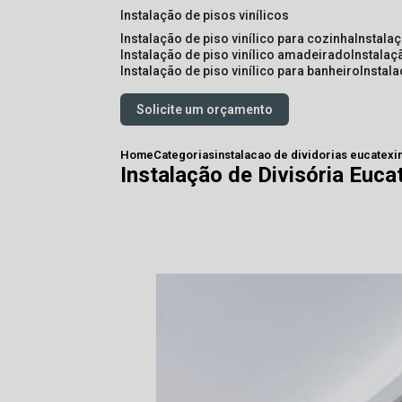
instalação de pisos vinílicos
instalação de piso vinílico para cozinha
instala
instalação de piso vinílico amadeirado
instalaç
instalação de piso vinílico para banheiro
instal
Solicite um orçamento
Home
Categorias
instalacao de dividorias eucatex
i
Instalação de Divisória Euca