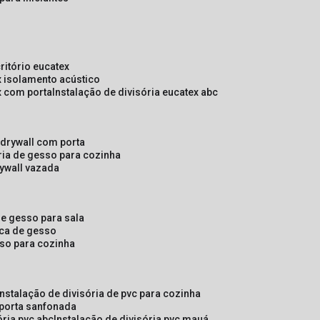
critório eucatex
ex isolamento acústico
ex com porta
instalação de divisória eucatex abc
e drywall com porta
ória de gesso para cozinha
rywall vazada
 de gesso para sala
laca de gesso
sso para cozinha
instalação de divisória de pvc para cozinha
 porta sanfonada
ória pvc abc
instalação de divisória pvc mauá