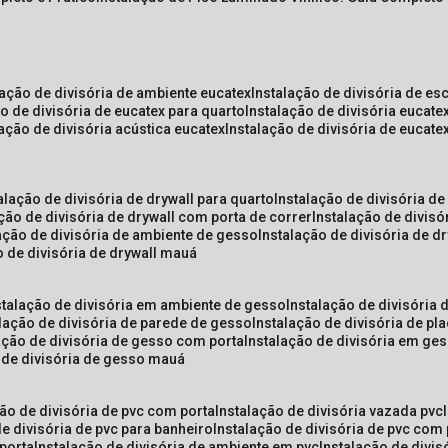
lação de divisória de ambiente eucatex
instalação de divisória de es
ão de divisória de eucatex para quarto
instalação de divisória eucat
lação de divisória acústica eucatex
instalação de divisória de eucat
talação de divisória de drywall para quarto
instalação de divisória d
ação de divisória de drywall com porta de correr
instalação de divis
lação de divisória de ambiente de gesso
instalação de divisória de d
o de divisória de drywall mauá
nstalação de divisória em ambiente de gesso
instalação de divisória
alação de divisória de parede de gesso
instalação de divisória de p
lação de divisória de gesso com porta
instalação de divisória em ge
o de divisória de gesso mauá
ção de divisória de pvc com porta
instalação de divisória vazada pvc
de divisória de pvc para banheiro
instalação de divisória de pvc com
 porta
instalação de divisória de ambiente em pvc
instalação de divis