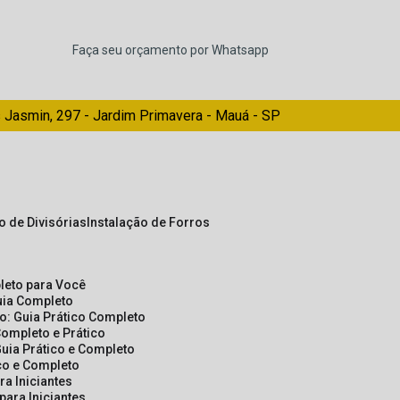
Faça seu orçamento por Whatsapp
 Jasmin, 297 - Jardim Primavera - Mauá - SP
ão de Divisórias
Instalação de Forros
pleto para Você
Guia Completo
so: Guia Prático Completo
Completo e Prático
Guia Prático e Completo
ico e Completo
a Iniciantes
para Iniciantes