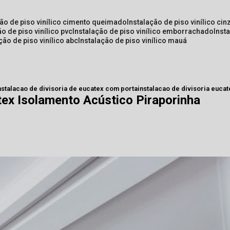
ção de piso vinílico cimento queimado
instalação de piso vinílico cin
ão de piso vinílico pvc
instalação de piso vinílico emborrachado
inst
ação de piso vinílico abc
instalação de piso vinílico mauá
nstalacao de divisoria de eucatex com porta
instalacao de divisoria euca
tex Isolamento Acústico Piraporinha