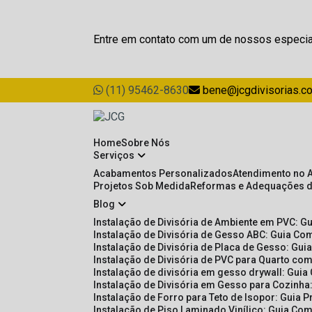
Entre em contato com um de nossos especia
(11) 95462-8630
bene@jcgdivisorias.c
Home
Sobre Nós
Serviços
Acabamentos Personalizados
Atendimento no 
Projetos Sob Medida
Reformas e Adequações 
Blog
Instalação de Divisória de Ambiente em PVC: G
Instalação de Divisória de Gesso ABC: Guia Com
Instalação de Divisória de Placa de Gesso: Gu
Instalação de Divisória de PVC para Quarto com
Instalação de divisória em gesso drywall: Guia
Instalação de Divisória em Gesso para Cozinha:
Instalação de Forro para Teto de Isopor: Guia 
Instalação de Piso Laminado Vinílico: Guia Com