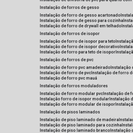
instalação de forros de gesso
instalação de forro de gesso acartonado
insta
instalação de forro de gesso para cozinha
inst
instalação de forro de drywall em telhado
insta
instalação de forros de isopor
instalação de forro de isopor para teto
instalaç
instalação de forro de isopor decorativo
instal
instalação de forro para teto de isopor
instalaç
instalação de forros de pvc
instalação de forro pvc amadeirado
instalação
instalação de forro de pvc
instalação de forro 
instalação de forro pvc mauá
instalação de forros moduladores
instalação de forro modular pvc
instalação de 
instalação forro de isopor modular
instalação 
instalação de forro modular de isopor
instalaç
instalação de pisos laminados
instalação de piso laminado de madeira
instal
instalação de piso laminado para cozinha
inst
instalação de piso laminado branco
instalação