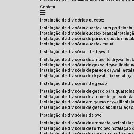
Contato
instalação de dividórias eucatex
instalação de divisória eucatex com porta
insta
instalação de divisória eucatex branca
instalaç
instalação de divisória de parede eucatex
insta
instalação de divisória eucatex mauá
instalação de divisórias de drywall
instalação de divisória de ambiente drywall
ins
instalação de divisória de gesso drywall
instal
instalação de divisória de parede drywall
insta
instalação de divisória de drywall abc
instalaçã
instalação de divisórias de gesso
instalação de divisória de gesso para quarto
i
instalação de divisória de ambiente gesso
inst
instalação de divisória em gesso drywall
insta
instalação de divisória de gesso abc
instalaçã
instalação de divisórias de pvc
instalação de divisória de ambiente pvc
instala
instalação de divisória de forro pvc
instalação 
instalação de divisória de pvc para quarto com