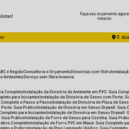
Faça seu orçamento agora
listas!
mesmo
om
R. dos
ABC e Região
Consultoria e Orçamento
Divisórias com Vidro
Instalaç
de Ambientes
Serviço sem Obra Invasiva
uia Completo
Instalação de Divisória de Ambiente em PVC: Guia Com
pleto para Iniciantes
Instalação de Divisória de Gesso com Porta: 
ia Completo e Passo a Passo
Instalação de Divisória de Placa de Ges
 Porta: Guia Prático
Instalação de Divisória em Gesso Drywall: Guia 
 Completo para Iniciantes
Instalação de Divisória em Gesso Drywall: 
 Guia Prático
Instalação de Forro de Gesso para Cozinha: Guia Prát
Prático Completo
Instalação de Forro PVC em Mauá: Guia Completo par
pleto e Prático
Instalação de Piso Laminado Vinílico: Guia Completo 