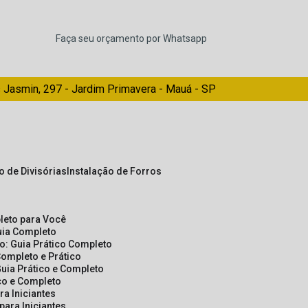
Faça seu orçamento por Whatsapp
 Jasmin, 297 - Jardim Primavera - Mauá - SP
ão de Divisórias
Instalação de Forros
pleto para Você
Guia Completo
so: Guia Prático Completo
Completo e Prático
Guia Prático e Completo
ico e Completo
a Iniciantes
para Iniciantes