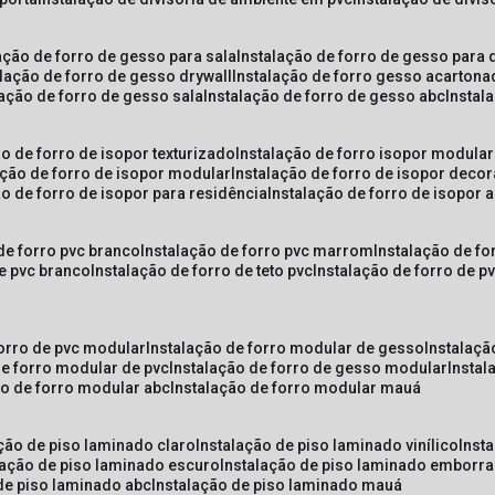
lação de forro de gesso para sala
instalação de forro de gesso para 
alação de forro de gesso drywall
instalação de forro gesso acarton
lação de forro de gesso sala
instalação de forro de gesso abc
insta
ão de forro de isopor texturizado
instalação de forro isopor modular
ação de forro de isopor modular
instalação de forro de isopor decor
ão de forro de isopor para residência
instalação de forro de isopor 
 de forro pvc branco
instalação de forro pvc marrom
instalação de fo
de pvc branco
instalação de forro de teto pvc
instalação de forro de 
forro de pvc modular
instalação de forro modular de gesso
instalaç
de forro modular de pvc
instalação de forro de gesso modular
insta
ão de forro modular abc
instalação de forro modular mauá
ação de piso laminado claro
instalação de piso laminado vinílico
inst
alação de piso laminado escuro
instalação de piso laminado emborr
 de piso laminado abc
instalação de piso laminado mauá