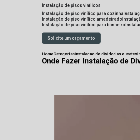
instalação de pisos vinílicos
instalação de piso vinílico para cozinha
instala
instalação de piso vinílico amadeirado
instalaç
instalação de piso vinílico para banheiro
instal
Solicite um orçamento
Home
Categorias
instalacao de dividorias eucatex
i
Onde Fazer Instalação de Di