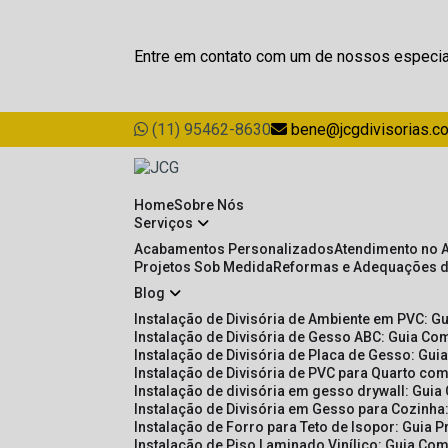
Entre em contato com um de nossos especia
(11) 95462-8630
bene@jcgdivisorias.c
Home
Sobre Nós
Serviços
Acabamentos Personalizados
Atendimento no 
Projetos Sob Medida
Reformas e Adequações 
Blog
Instalação de Divisória de Ambiente em PVC: G
Instalação de Divisória de Gesso ABC: Guia Com
Instalação de Divisória de Placa de Gesso: Gu
Instalação de Divisória de PVC para Quarto com
Instalação de divisória em gesso drywall: Guia
Instalação de Divisória em Gesso para Cozinha:
Instalação de Forro para Teto de Isopor: Guia 
Instalação de Piso Laminado Vinílico: Guia Com