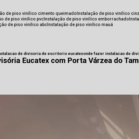
ção de piso vinílico cimento queimado
instalação de piso vinílico cin
ão de piso vinílico pvc
instalação de piso vinílico emborrachado
inst
ação de piso vinílico abc
instalação de piso vinílico mauá
nstalacao de divisoria de escritorio eucatex
onde fazer instalacao de div
visória Eucatex com Porta Várzea do Ta