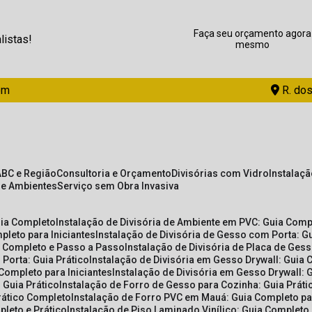
Faça seu orçamento agora
listas!
mesmo
om
R. dos
ABC e Região
Consultoria e Orçamento
Divisórias com Vidro
Instalaç
de Ambientes
Serviço sem Obra Invasiva
uia Completo
Instalação de Divisória de Ambiente em PVC: Guia Com
pleto para Iniciantes
Instalação de Divisória de Gesso com Porta: 
ia Completo e Passo a Passo
Instalação de Divisória de Placa de Ges
 Porta: Guia Prático
Instalação de Divisória em Gesso Drywall: Guia 
 Completo para Iniciantes
Instalação de Divisória em Gesso Drywall: 
 Guia Prático
Instalação de Forro de Gesso para Cozinha: Guia Prát
Prático Completo
Instalação de Forro PVC em Mauá: Guia Completo par
pleto e Prático
Instalação de Piso Laminado Vinílico: Guia Completo 