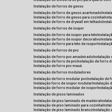
instalação de forros de gesso
instalação de forro de gesso acartonado
insta
instalação de forro de gesso para cozinha
inst
instalação de forro de drywall em telhado
insta
instalação de forros de isopor
instalação de forro de isopor para teto
instalaç
instalação de forro de isopor decorativo
instal
instalação de forro para teto de isopor
instalaç
instalação de forros de pvc
instalação de forro pvc amadeirado
instalação
instalação de forro de pvc
instalação de forro 
instalação de forro pvc mauá
instalação de forros moduladores
instalação de forro modular pvc
instalação de 
instalação forro de isopor modular
instalação 
instalação de forro modular de isopor
instalaç
instalação de pisos laminados
instalação de piso laminado de madeira
instal
instalação de piso laminado para cozinha
inst
instalação de piso laminado branco
instalação