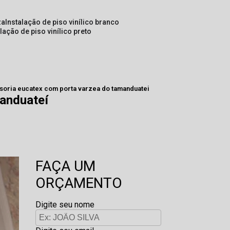
za
instalação de piso vinílico branco
alação de piso vinílico preto
isoria eucatex com porta varzea do tamanduatei
manduateí
FAÇA UM
ORÇAMENTO
Digite seu nome