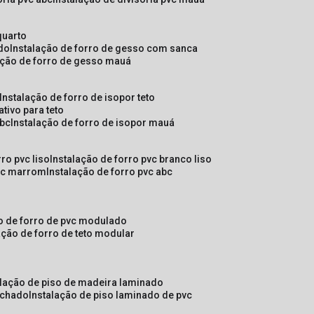
quarto
ado
instalação de forro de gesso com sanca
lação de forro de gesso mauá
instalação de forro de isopor teto
ativo para teto
abc
instalação de forro de isopor mauá
rro pvc liso
instalação de forro pvc branco liso
pvc marrom
instalação de forro pvc abc
ão de forro de pvc modulado
lação de forro de teto modular
alação de piso de madeira laminado
achado
instalação de piso laminado de pvc