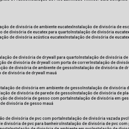
lação de divisória de ambiente eucatex
instalação de divisória de es
ão de divisória de eucatex para quarto
instalação de divisória eucat
lação de divisória acústica eucatex
instalação de divisória de eucat
talação de divisória de drywall para quarto
instalação de divisória d
ação de divisória de drywall com porta de correr
instalação de divis
lação de divisória de ambiente de gesso
instalação de divisória de d
o de divisória de drywall mauá
nstalação de divisória em ambiente de gesso
instalação de divisória
alação de divisória de parede de gesso
instalação de divisória de p
lação de divisória de gesso com porta
instalação de divisória em ge
o de divisória de gesso mauá
ção de divisória de pvc com porta
instalação de divisória vazada pvc
de divisória de pvc para banheiro
instalação de divisória de pvc com
 porta
instalação de divisória de ambiente em pvc
instalação de divis