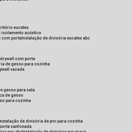
critório eucatex
ex isolamento acústico
ex com porta
instalação de divisória eucatex abc
e drywall com porta
ória de gesso para cozinha
rywall vazada
 de gesso para sala
laca de gesso
sso para cozinha
instalação de divisória de pvc para cozinha
 porta sanfonada
ória pvc abc
instalação de divisória pvc mauá