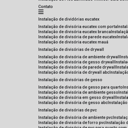
Contato
instalação de dividórias eucatex
instalação de divisória eucatex com porta
insta
instalação de divisória eucatex branca
instalaç
instalação de divisória de parede eucatex
insta
instalação de divisória eucatex mauá
instalação de divisórias de drywall
instalação de divisória de ambiente drywall
ins
instalação de divisória de gesso drywall
instal
instalação de divisória de parede drywall
insta
instalação de divisória de drywall abc
instalaçã
instalação de divisórias de gesso
instalação de divisória de gesso para quarto
i
instalação de divisória de ambiente gesso
inst
instalação de divisória em gesso drywall
insta
instalação de divisória de gesso abc
instalaçã
instalação de divisórias de pvc
instalação de divisória de ambiente pvc
instala
instalação de divisória de forro pvc
instalação 
instalação de divisória de pvc para quarto com