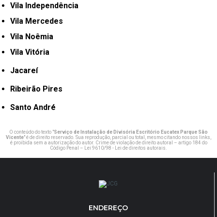
Vila Independência
Vila Mercedes
Vila Noêmia
Vila Vitória
Jacareí
Ribeirão Pires
Santo André
O conteúdo do texto "
Serviço de Instalação de Divisória Escritório Eucatex Parque São
Vicente
" é de direito reservado. Sua reprodução, parcial ou total, mesmo citando nossos links,
é proibida sem a autorização do autor. Crime de violação de direito autoral – artigo 184 do
Código Penal –
Lei 9610/98 - Lei de direitos autorais
.
ENDEREÇO