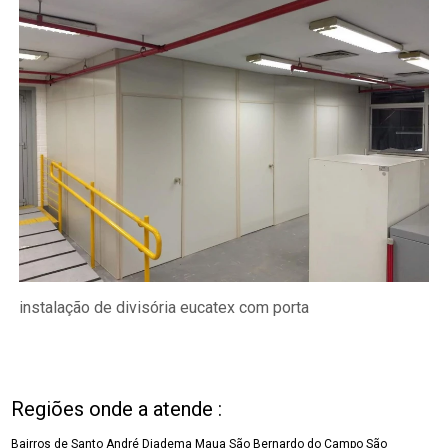
instalação de divisória eucatex com porta
Regiões onde a atende :
Bairros de Santo André
Diadema
Maua
São Bernardo do Campo
São