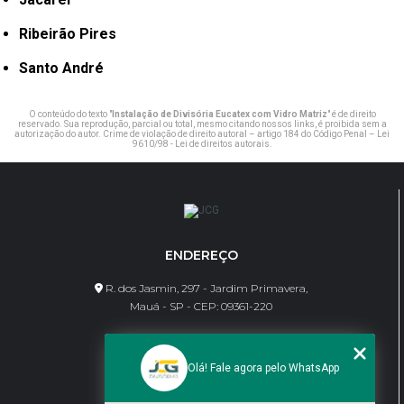
Ribeirão Pires
Santo André
O conteúdo do texto "
Instalação de Divisória Eucatex com Vidro Matriz
" é de direito
reservado. Sua reprodução, parcial ou total, mesmo citando nossos links, é proibida sem a
autorização do autor. Crime de violação de direito autoral – artigo 184 do Código Penal –
Lei
9610/98 - Lei de direitos autorais
.
ENDEREÇO
R. dos Jasmin, 297 - Jardim Primavera,
Mauá - SP - CEP: 09361-220
CONTATO
Olá! Fale agora pelo WhatsApp
(11) 95462-8630
bene@jcgdivisorias.com