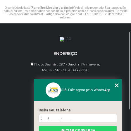
O conteúdo do texto "
Forro Eps Modular Jardim Ipê
" é de direito reservado. Sua reprodução,
parcial ou total, mesmo citando nossos links, é proibida sem a autorização do autor. Crime de
violação de direito autoral – artigo 184 do Código Penal –
Lei 9610/98 - Lei de direitos
autorais
.
ENDEREÇO
R. dos Jasmin, 297 - Jardim Primavera,
Mauá - SP - CEP: 09361-220
CONTATO
Olá! Fale agora pelo WhatsApp
(11) 95462-8630
bene@jcgdivisorias.com
Insira seu telefone
MENU
Home
INICIAR CONVERSA