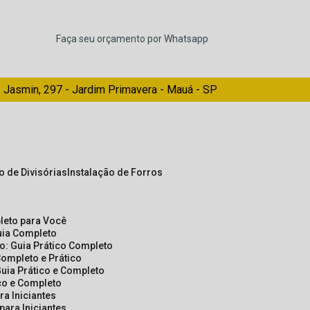
Faça seu orçamento por Whatsapp
 Jasmin, 297 - Jardim Primavera - Mauá - SP
ão de Divisórias
Instalação de Forros
pleto para Você
Guia Completo
so: Guia Prático Completo
Completo e Prático
Guia Prático e Completo
ico e Completo
a Iniciantes
para Iniciantes