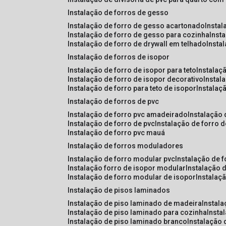
instalação de forros de gesso
instalação de forro de gesso acartonado
insta
instalação de forro de gesso para cozinha
inst
instalação de forro de drywall em telhado
insta
instalação de forros de isopor
instalação de forro de isopor para teto
instalaç
instalação de forro de isopor decorativo
instal
instalação de forro para teto de isopor
instalaç
instalação de forros de pvc
instalação de forro pvc amadeirado
instalação
instalação de forro de pvc
instalação de forro 
instalação de forro pvc mauá
instalação de forros moduladores
instalação de forro modular pvc
instalação de 
instalação forro de isopor modular
instalação 
instalação de forro modular de isopor
instalaç
instalação de pisos laminados
instalação de piso laminado de madeira
instal
instalação de piso laminado para cozinha
inst
instalação de piso laminado branco
instalação