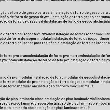
lação de forro de gesso para sala
instalação de forro de gesso para 
alação de forro de gesso drywall
instalação de forro gesso acarton
lação de forro de gesso sala
instalação de forro de gesso abc
insta
ão de forro de isopor texturizado
instalação de forro isopor modular
ação de forro de isopor modular
instalação de forro de isopor decor
ão de forro de isopor para residência
instalação de forro de isopor 
 de forro pvc branco
instalação de forro pvc marrom
instalação de fo
de pvc branco
instalação de forro de teto pvc
instalação de forro de 
forro de pvc modular
instalação de forro modular de gesso
instalaç
de forro modular de pvc
instalação de forro de gesso modular
insta
ão de forro modular abc
instalação de forro modular mauá
ação de piso laminado claro
instalação de piso laminado vinílico
inst
alação de piso laminado escuro
instalação de piso laminado emborr
 de piso laminado abc
instalação de piso laminado mauá