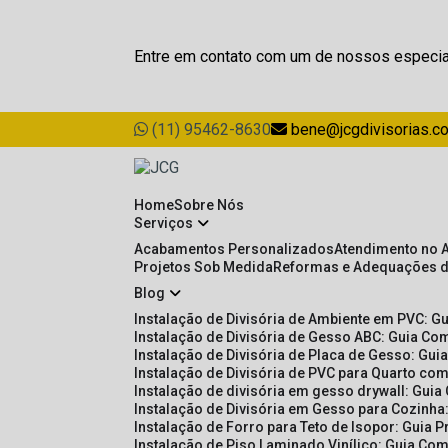
Entre em contato com um de nossos especia
(11) 95462-8630
bene@jcgdivisorias.c
Home
Sobre Nós
Serviços
Acabamentos Personalizados
Atendimento no 
Projetos Sob Medida
Reformas e Adequações 
Blog
Instalação de Divisória de Ambiente em PVC: G
Instalação de Divisória de Gesso ABC: Guia Com
Instalação de Divisória de Placa de Gesso: Gu
Instalação de Divisória de PVC para Quarto com
Instalação de divisória em gesso drywall: Guia
Instalação de Divisória em Gesso para Cozinha:
Instalação de Forro para Teto de Isopor: Guia 
Instalação de Piso Laminado Vinílico: Guia Com