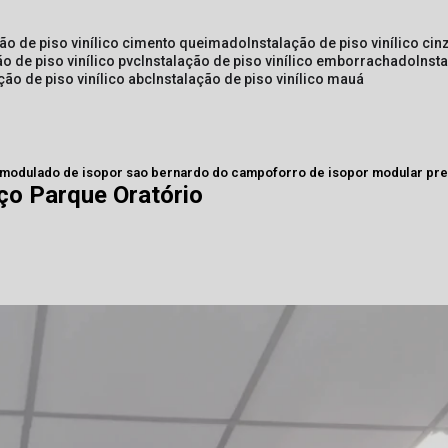
ção de piso vinílico cimento queimado
instalação de piso vinílico cin
ão de piso vinílico pvc
instalação de piso vinílico emborrachado
inst
ação de piso vinílico abc
instalação de piso vinílico mauá
 modulado de isopor sao bernardo do campo
forro de isopor modular pr
ço Parque Oratório