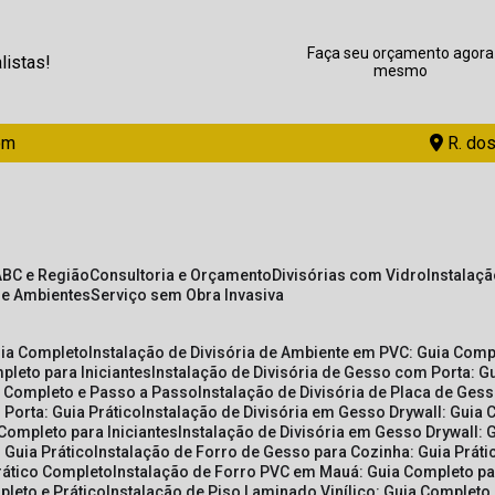
Faça seu orçamento agora
listas!
mesmo
om
R. dos
ABC e Região
Consultoria e Orçamento
Divisórias com Vidro
Instalaç
de Ambientes
Serviço sem Obra Invasiva
uia Completo
Instalação de Divisória de Ambiente em PVC: Guia Com
pleto para Iniciantes
Instalação de Divisória de Gesso com Porta: 
ia Completo e Passo a Passo
Instalação de Divisória de Placa de Ges
 Porta: Guia Prático
Instalação de Divisória em Gesso Drywall: Guia 
 Completo para Iniciantes
Instalação de Divisória em Gesso Drywall: 
 Guia Prático
Instalação de Forro de Gesso para Cozinha: Guia Prát
Prático Completo
Instalação de Forro PVC em Mauá: Guia Completo par
pleto e Prático
Instalação de Piso Laminado Vinílico: Guia Completo 