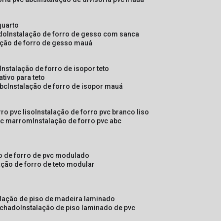
quarto
ado
instalação de forro de gesso com sanca
lação de forro de gesso mauá
instalação de forro de isopor teto
ativo para teto
abc
instalação de forro de isopor mauá
rro pvc liso
instalação de forro pvc branco liso
pvc marrom
instalação de forro pvc abc
ão de forro de pvc modulado
lação de forro de teto modular
alação de piso de madeira laminado
achado
instalação de piso laminado de pvc