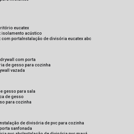
critório eucatex
ex isolamento acústico
ex com porta
instalação de divisória eucatex abc
e drywall com porta
ória de gesso para cozinha
rywall vazada
 de gesso para sala
laca de gesso
sso para cozinha
instalação de divisória de pvc para cozinha
 porta sanfonada
ória pvc abc
instalação de divisória pvc mauá