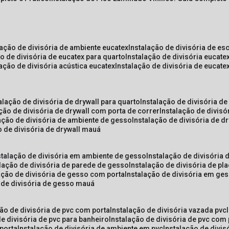
lação de divisória de ambiente eucatex
instalação de divisória de es
ão de divisória de eucatex para quarto
instalação de divisória eucat
lação de divisória acústica eucatex
instalação de divisória de eucat
talação de divisória de drywall para quarto
instalação de divisória d
ação de divisória de drywall com porta de correr
instalação de divis
lação de divisória de ambiente de gesso
instalação de divisória de d
o de divisória de drywall mauá
nstalação de divisória em ambiente de gesso
instalação de divisória
alação de divisória de parede de gesso
instalação de divisória de p
lação de divisória de gesso com porta
instalação de divisória em ge
o de divisória de gesso mauá
ção de divisória de pvc com porta
instalação de divisória vazada pvc
de divisória de pvc para banheiro
instalação de divisória de pvc com
 porta
instalação de divisória de ambiente em pvc
instalação de divis