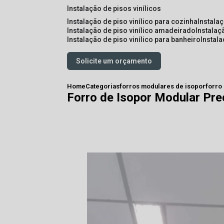
instalação de pisos vinílicos
instalação de piso vinílico para cozinha
instala
instalação de piso vinílico amadeirado
instalaç
instalação de piso vinílico para banheiro
instal
Solicite um orçamento
Home
Categorias
forros modulares de isopor
forro
Forro de Isopor Modular Pre