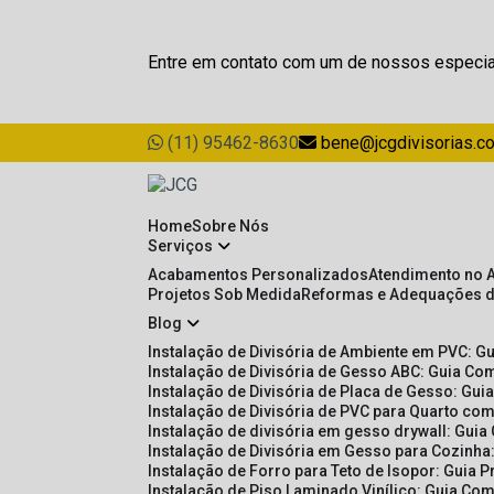
Entre em contato com um de nossos especia
(11) 95462-8630
bene@jcgdivisorias.c
Home
Sobre Nós
Serviços
Acabamentos Personalizados
Atendimento no 
Projetos Sob Medida
Reformas e Adequações 
Blog
Instalação de Divisória de Ambiente em PVC: G
Instalação de Divisória de Gesso ABC: Guia Com
Instalação de Divisória de Placa de Gesso: Gu
Instalação de Divisória de PVC para Quarto com
Instalação de divisória em gesso drywall: Guia
Instalação de Divisória em Gesso para Cozinha:
Instalação de Forro para Teto de Isopor: Guia 
Instalação de Piso Laminado Vinílico: Guia Com