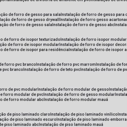
lação de forro de gesso para sala
instalação de forro de gesso para 
alação de forro de gesso drywall
instalação de forro gesso acarton
lação de forro de gesso sala
instalação de forro de gesso abc
insta
ão de forro de isopor texturizado
instalação de forro isopor modular
ação de forro de isopor modular
instalação de forro de isopor decor
ão de forro de isopor para residência
instalação de forro de isopor 
 de forro pvc branco
instalação de forro pvc marrom
instalação de fo
de pvc branco
instalação de forro de teto pvc
instalação de forro de 
forro de pvc modular
instalação de forro modular de gesso
instalaç
de forro modular de pvc
instalação de forro de gesso modular
insta
ão de forro modular abc
instalação de forro modular mauá
ação de piso laminado claro
instalação de piso laminado vinílico
inst
alação de piso laminado escuro
instalação de piso laminado emborr
 de piso laminado abc
instalação de piso laminado mauá