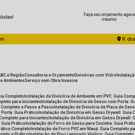
Faça seu orçamento agora
listas!
mesmo
om
R. dos
ABC e Região
Consultoria e Orçamento
Divisórias com Vidro
Instalaç
de Ambientes
Serviço sem Obra Invasiva
uia Completo
Instalação de Divisória de Ambiente em PVC: Guia Com
pleto para Iniciantes
Instalação de Divisória de Gesso com Porta: 
ia Completo e Passo a Passo
Instalação de Divisória de Placa de Ges
 Porta: Guia Prático
Instalação de Divisória em Gesso Drywall: Guia 
 Completo para Iniciantes
Instalação de Divisória em Gesso Drywall: 
 Guia Prático
Instalação de Forro de Gesso para Cozinha: Guia Prát
Prático Completo
Instalação de Forro PVC em Mauá: Guia Completo par
pleto e Prático
Instalação de Piso Laminado Vinílico: Guia Completo 