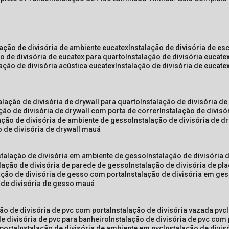
lação de divisória de ambiente eucatex
instalação de divisória de es
ão de divisória de eucatex para quarto
instalação de divisória eucat
lação de divisória acústica eucatex
instalação de divisória de eucat
talação de divisória de drywall para quarto
instalação de divisória d
ação de divisória de drywall com porta de correr
instalação de divis
lação de divisória de ambiente de gesso
instalação de divisória de d
o de divisória de drywall mauá
nstalação de divisória em ambiente de gesso
instalação de divisória
alação de divisória de parede de gesso
instalação de divisória de p
lação de divisória de gesso com porta
instalação de divisória em ge
o de divisória de gesso mauá
ção de divisória de pvc com porta
instalação de divisória vazada pvc
de divisória de pvc para banheiro
instalação de divisória de pvc com
 porta
instalação de divisória de ambiente em pvc
instalação de divis