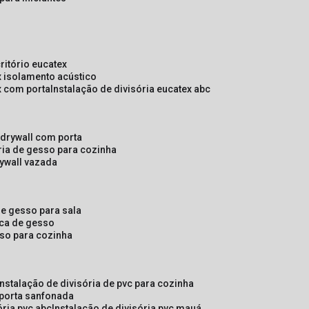
critório eucatex
ex isolamento acústico
ex com porta
instalação de divisória eucatex abc
e drywall com porta
ória de gesso para cozinha
rywall vazada
 de gesso para sala
laca de gesso
sso para cozinha
instalação de divisória de pvc para cozinha
 porta sanfonada
ória pvc abc
instalação de divisória pvc mauá