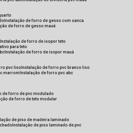
quarto
ado
instalação de forro de gesso com sanca
lação de forro de gesso mauá
instalação de forro de isopor teto
ativo para teto
abc
instalação de forro de isopor mauá
rro pvc liso
instalação de forro pvc branco liso
pvc marrom
instalação de forro pvc abc
ão de forro de pvc modulado
lação de forro de teto modular
alação de piso de madeira laminado
achado
instalação de piso laminado de pvc