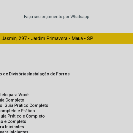
Faça seu orçamento por Whatsapp
 Jasmin, 297 - Jardim Primavera - Mauá - SP
ão de Divisórias
Instalação de Forros
pleto para Você
Guia Completo
so: Guia Prático Completo
Completo e Prático
Guia Prático e Completo
ico e Completo
a Iniciantes
para Iniciantes