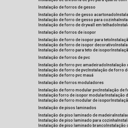
instalação de forros de gesso
instalação de forro de gesso acartonado
insta
instalação de forro de gesso para cozinha
inst
instalação de forro de drywall em telhado
insta
instalação de forros de isopor
instalação de forro de isopor para teto
instalaç
instalação de forro de isopor decorativo
instal
instalação de forro para teto de isopor
instalaç
instalação de forros de pvc
instalação de forro pvc amadeirado
instalação
instalação de forro de pvc
instalação de forro 
instalação de forro pvc mauá
instalação de forros moduladores
instalação de forro modular pvc
instalação de 
instalação forro de isopor modular
instalação 
instalação de forro modular de isopor
instalaç
instalação de pisos laminados
instalação de piso laminado de madeira
instal
instalação de piso laminado para cozinha
inst
instalação de piso laminado branco
instalação