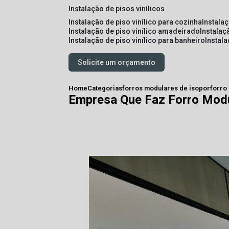
instalação de pisos vinílicos
instalação de piso vinílico para cozinha
instala
instalação de piso vinílico amadeirado
instalaç
instalação de piso vinílico para banheiro
instal
Solicite um orçamento
Home
Categorias
forros modulares de isopor
forro
Empresa Que Faz Forro Modu