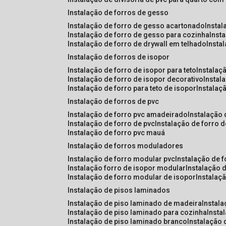
instalação de forros de gesso
instalação de forro de gesso acartonado
insta
instalação de forro de gesso para cozinha
inst
instalação de forro de drywall em telhado
insta
instalação de forros de isopor
instalação de forro de isopor para teto
instalaç
instalação de forro de isopor decorativo
instal
instalação de forro para teto de isopor
instalaç
instalação de forros de pvc
instalação de forro pvc amadeirado
instalação
instalação de forro de pvc
instalação de forro 
instalação de forro pvc mauá
instalação de forros moduladores
instalação de forro modular pvc
instalação de 
instalação forro de isopor modular
instalação 
instalação de forro modular de isopor
instalaç
instalação de pisos laminados
instalação de piso laminado de madeira
instal
instalação de piso laminado para cozinha
inst
instalação de piso laminado branco
instalação