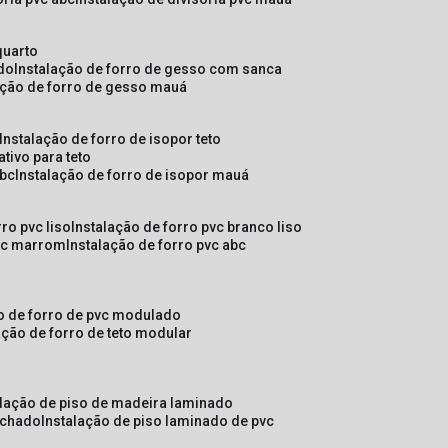
quarto
ado
instalação de forro de gesso com sanca
lação de forro de gesso mauá
instalação de forro de isopor teto
ativo para teto
abc
instalação de forro de isopor mauá
rro pvc liso
instalação de forro pvc branco liso
pvc marrom
instalação de forro pvc abc
ão de forro de pvc modulado
lação de forro de teto modular
alação de piso de madeira laminado
achado
instalação de piso laminado de pvc