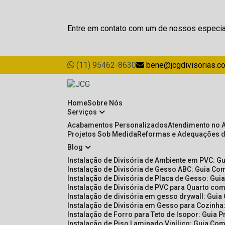
Entre em contato com um de nossos especia
(11) 95462-8630
bene@jcgdivisorias.c
Home
Sobre Nós
Serviços
Acabamentos Personalizados
Atendimento no 
Projetos Sob Medida
Reformas e Adequações 
Blog
Instalação de Divisória de Ambiente em PVC: G
Instalação de Divisória de Gesso ABC: Guia Com
Instalação de Divisória de Placa de Gesso: Gu
Instalação de Divisória de PVC para Quarto com
Instalação de divisória em gesso drywall: Guia
Instalação de Divisória em Gesso para Cozinha:
Instalação de Forro para Teto de Isopor: Guia 
Instalação de Piso Laminado Vinílico: Guia Com