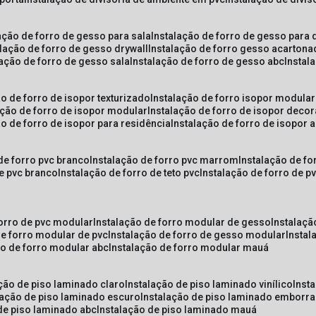
lação de forro de gesso para sala
instalação de forro de gesso para 
alação de forro de gesso drywall
instalação de forro gesso acarton
lação de forro de gesso sala
instalação de forro de gesso abc
insta
ão de forro de isopor texturizado
instalação de forro isopor modular
ação de forro de isopor modular
instalação de forro de isopor decor
ão de forro de isopor para residência
instalação de forro de isopor 
 de forro pvc branco
instalação de forro pvc marrom
instalação de fo
de pvc branco
instalação de forro de teto pvc
instalação de forro de 
forro de pvc modular
instalação de forro modular de gesso
instalaç
de forro modular de pvc
instalação de forro de gesso modular
insta
ão de forro modular abc
instalação de forro modular mauá
ação de piso laminado claro
instalação de piso laminado vinílico
inst
alação de piso laminado escuro
instalação de piso laminado emborr
 de piso laminado abc
instalação de piso laminado mauá