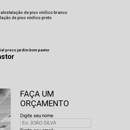
za
instalação de piso vinílico branco
alação de piso vinílico preto
rial preco jardim bom pastor
astor
FAÇA UM
ORÇAMENTO
Digite seu nome