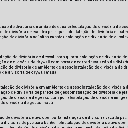
lação de divisória de ambiente eucatex
instalação de divisória de es
ão de divisória de eucatex para quarto
instalação de divisória eucat
lação de divisória acústica eucatex
instalação de divisória de eucat
talação de divisória de drywall para quarto
instalação de divisória d
ação de divisória de drywall com porta de correr
instalação de divis
lação de divisória de ambiente de gesso
instalação de divisória de d
o de divisória de drywall mauá
nstalação de divisória em ambiente de gesso
instalação de divisória
alação de divisória de parede de gesso
instalação de divisória de p
lação de divisória de gesso com porta
instalação de divisória em ge
o de divisória de gesso mauá
ção de divisória de pvc com porta
instalação de divisória vazada pvc
de divisória de pvc para banheiro
instalação de divisória de pvc com
 porta
instalação de divisória de ambiente em pvc
instalação de divis