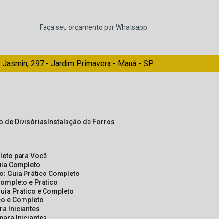
Faça seu orçamento por Whatsapp
 Jasmin, 297 - Jardim Primavera - Mauá - SP
ão de Divisórias
Instalação de Forros
pleto para Você
Guia Completo
so: Guia Prático Completo
Completo e Prático
Guia Prático e Completo
ico e Completo
a Iniciantes
para Iniciantes