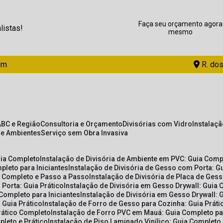
Faça seu orçamento agora
listas!
mesmo
om
R. dos
ABC e Região
Consultoria e Orçamento
Divisórias com Vidro
Instalaç
de Ambientes
Serviço sem Obra Invasiva
uia Completo
Instalação de Divisória de Ambiente em PVC: Guia Com
pleto para Iniciantes
Instalação de Divisória de Gesso com Porta: 
ia Completo e Passo a Passo
Instalação de Divisória de Placa de Ges
 Porta: Guia Prático
Instalação de Divisória em Gesso Drywall: Guia 
 Completo para Iniciantes
Instalação de Divisória em Gesso Drywall: 
 Guia Prático
Instalação de Forro de Gesso para Cozinha: Guia Prát
Prático Completo
Instalação de Forro PVC em Mauá: Guia Completo par
pleto e Prático
Instalação de Piso Laminado Vinílico: Guia Completo 