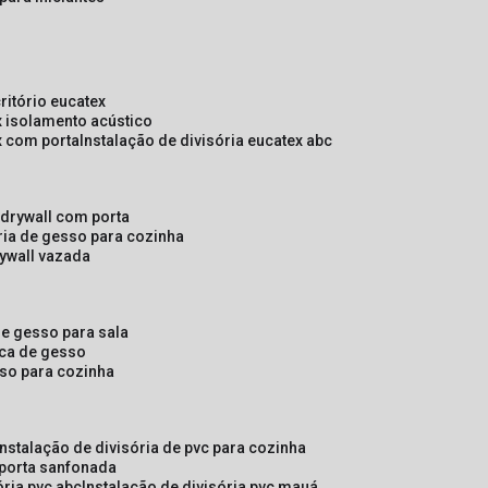
critório eucatex
ex isolamento acústico
ex com porta
instalação de divisória eucatex abc
e drywall com porta
ória de gesso para cozinha
rywall vazada
 de gesso para sala
laca de gesso
sso para cozinha
instalação de divisória de pvc para cozinha
 porta sanfonada
ória pvc abc
instalação de divisória pvc mauá