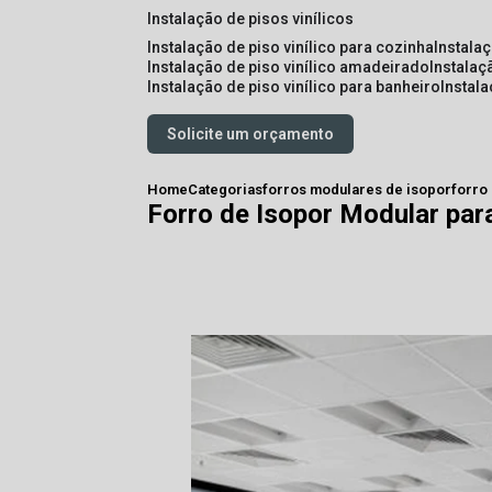
instalação de pisos vinílicos
instalação de piso vinílico para cozinha
instala
instalação de piso vinílico amadeirado
instalaç
instalação de piso vinílico para banheiro
instal
Solicite um orçamento
Home
Categorias
forros modulares de isopor
forro
Forro de Isopor Modular par