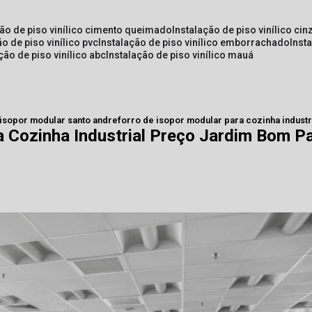
ção de piso vinílico cimento queimado
instalação de piso vinílico cin
ão de piso vinílico pvc
instalação de piso vinílico emborrachado
inst
ação de piso vinílico abc
instalação de piso vinílico mauá
 isopor modular santo andre
forro de isopor modular para cozinha indust
a Cozinha Industrial Preço Jardim Bom P