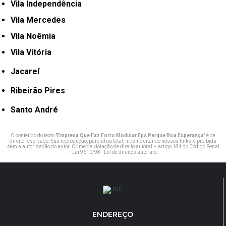
Vila Independência
Vila Mercedes
Vila Noêmia
Vila Vitória
Jacareí
Ribeirão Pires
Santo André
O conteúdo do texto "
Empresa Que Faz Forro Modular Eps Parque Boa Esperança
" é de
direito reservado. Sua reprodução, parcial ou total, mesmo citando nossos links, é proibida
sem a autorização do autor. Crime de violação de direito autoral – artigo 184 do Código Penal
–
Lei 9610/98 - Lei de direitos autorais
.
ENDEREÇO