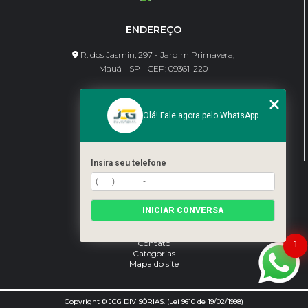
ENDEREÇO
R. dos Jasmin, 297 - Jardim Primavera,
Mauá - SP - CEP: 09361-220
CONTATO
Olá! Fale agora pelo WhatsApp
(11) 95462-8630
bene@jcgdivisorias.com
Insira seu telefone
MENU
Home
INICIAR CONVERSA
Sobre Nós
Serviços
Blog
Contato
1
Categorias
Mapa do site
Copyright © JCG DIVISÓRIAS. (Lei 9610 de 19/02/1998)