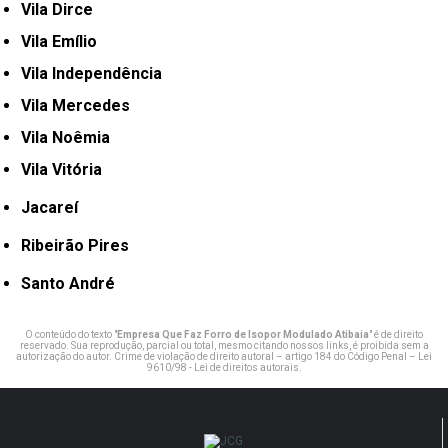
Vila Dirce
Vila Emílio
Vila Independência
Vila Mercedes
Vila Noêmia
Vila Vitória
Jacareí
Ribeirão Pires
Santo André
O conteúdo do texto "
Empresa Que Faz Forro de Isopor Modulado Atibaia
" é de direito
reservado. Sua reprodução, parcial ou total, mesmo citando nossos links, é proibida sem a
autorização do autor. Crime de violação de direito autoral – artigo 184 do Código Penal –
Lei
9610/98 - Lei de direitos autorais
.