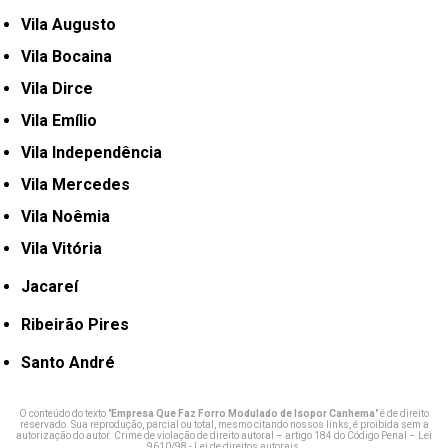
Vila Augusto
Vila Bocaina
Vila Dirce
Vila Emílio
Vila Independência
Vila Mercedes
Vila Noêmia
Vila Vitória
Jacareí
Ribeirão Pires
Santo André
O conteúdo do texto "
Empresa Que Faz Forro Modulado de Isopor Canhema
" é de direito
reservado. Sua reprodução, parcial ou total, mesmo citando nossos links, é proibida sem a
autorização do autor. Crime de violação de direito autoral – artigo 184 do Código Penal –
Lei
9610/98 - Lei de direitos autorais
.