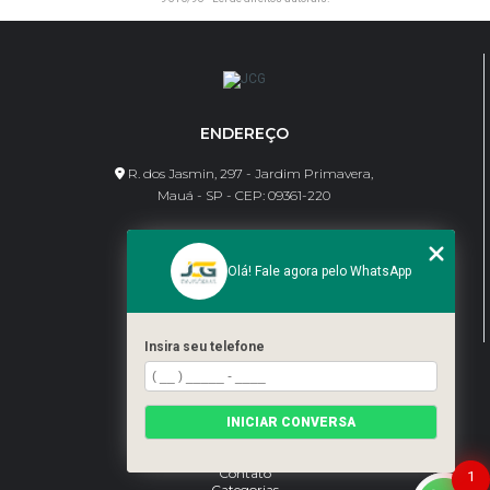
ENDEREÇO
R. dos Jasmin, 297 - Jardim Primavera,
Mauá - SP - CEP: 09361-220
CONTATO
Olá! Fale agora pelo WhatsApp
(11) 95462-8630
bene@jcgdivisorias.com
Insira seu telefone
MENU
Home
INICIAR CONVERSA
Sobre Nós
Serviços
Blog
Contato
1
Categorias