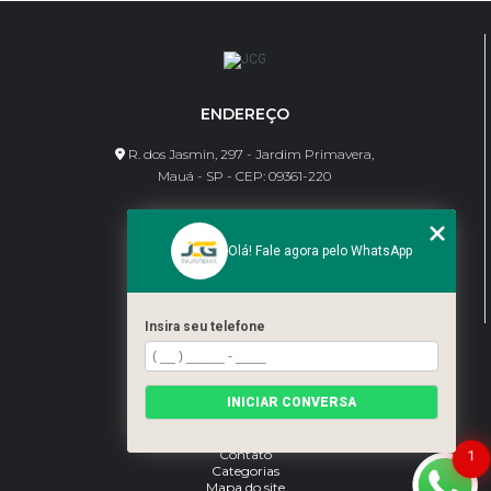
ENDEREÇO
R. dos Jasmin, 297 - Jardim Primavera,
Mauá - SP - CEP: 09361-220
CONTATO
Olá! Fale agora pelo WhatsApp
(11) 95462-8630
bene@jcgdivisorias.com
Insira seu telefone
MENU
Home
INICIAR CONVERSA
Sobre Nós
Serviços
Blog
Contato
1
Categorias
Mapa do site