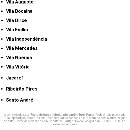
Vila Augusto
Vila Bocaina
Vila Dirce
Vila Emílio
Vila Independência
Vila Mercedes
Vila Noêmia
Vila Vitória
Jacareí
Ribeirão Pires
Santo André
O conteúdo do texto "
Forro de Isopor Modulado Jardim Bom Pastor
" é de direito reservado.
Sua reprodução, parcial ou total, mesmo citando nossos links, é proibida sem a autorização
do autor. Crime de violação de direito autoral – artigo 184 do Código Penal –
Lei 9610/98 - Lei
de direitos autorais
.