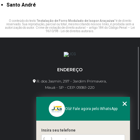
Santo André
O conteúdo do texto "
Instalação de Forro Modulado de Isopor Araçaúva
" é de direito
reservado. Sua reprodução, parcial ou total, mesmo citando nossos links, é proibida sem a
autorização do autor. Crime de violação de direito autoral – artigo 184 do Código Penal –
Lei
9610/98 - Lei de direitos autorais
.
ENDEREÇO
R. dos Jasmin, 297 - Jardim Primavera,
Mauá - SP - CEP: 09361-220
CONTATO
Olá! Fale agora pelo WhatsApp
(11) 95462-8630
bene@jcgdivisorias.com
Insira seu telefone
MENU