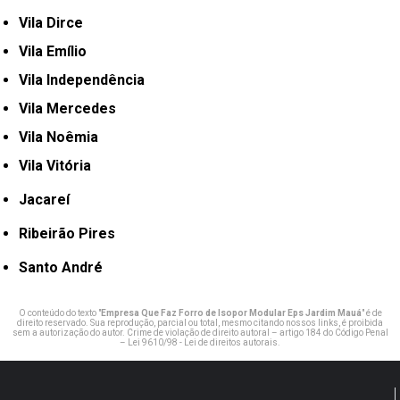
Vila Dirce
Vila Emílio
Vila Independência
Vila Mercedes
Vila Noêmia
Vila Vitória
Jacareí
Ribeirão Pires
Santo André
O conteúdo do texto "
Empresa Que Faz Forro de Isopor Modular Eps Jardim Mauá
" é de
direito reservado. Sua reprodução, parcial ou total, mesmo citando nossos links, é proibida
sem a autorização do autor. Crime de violação de direito autoral – artigo 184 do Código Penal
–
Lei 9610/98 - Lei de direitos autorais
.