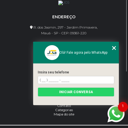
ENDEREÇO
R. dos Jasmin, 297 - Jardim Primavera,
Mauá - SP - CEP: 09361-220
CONTATO
Olá! Fale agora pelo WhatsApp
(11) 95462-8630
bene@jcgdivisorias.com
Insira seu telefone
MENU
Home
INICIAR CONVERSA
Sobre Nós
Serviços
Blog
Contato
1
Categorias
Mapa do site