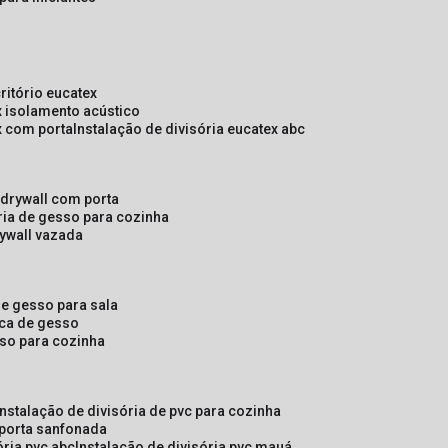
critório eucatex
ex isolamento acústico
ex com porta
instalação de divisória eucatex abc
e drywall com porta
ória de gesso para cozinha
rywall vazada
 de gesso para sala
laca de gesso
sso para cozinha
instalação de divisória de pvc para cozinha
 porta sanfonada
ória pvc abc
instalação de divisória pvc mauá