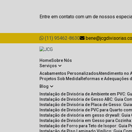
Entre em contato com um de nossos especia
(11) 95462-8630
bene@jcgdivisorias.c
Home
Sobre Nós
Serviços
Acabamentos Personalizados
Atendimento no 
Projetos Sob Medida
Reformas e Adequações 
Blog
Instalação de Divisória de Ambiente em PVC: G
Instalação de Divisória de Gesso ABC: Guia Com
Instalação de Divisória de Placa de Gesso: Gu
Instalação de Divisória de PVC para Quarto com
Instalação de divisória em gesso drywall: Guia
Instalação de Divisória em Gesso para Cozinha:
Instalação de Forro para Teto de Isopor: Guia 
Instalação de Piso Laminado Vinílico: Guia Com