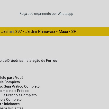
Faça seu orçamento por Whatsapp
 Jasmin, 297 - Jardim Primavera - Mauá - SP
ão de Divisórias
Instalação de Forros
pleto para Você
Guia Completo
so: Guia Prático Completo
Completo e Prático
Guia Prático e Completo
ico e Completo
a Iniciantes
para Iniciantes