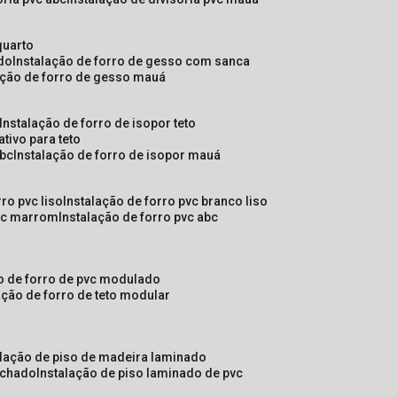
quarto
ado
instalação de forro de gesso com sanca
lação de forro de gesso mauá
instalação de forro de isopor teto
ativo para teto
abc
instalação de forro de isopor mauá
rro pvc liso
instalação de forro pvc branco liso
pvc marrom
instalação de forro pvc abc
ão de forro de pvc modulado
lação de forro de teto modular
alação de piso de madeira laminado
achado
instalação de piso laminado de pvc