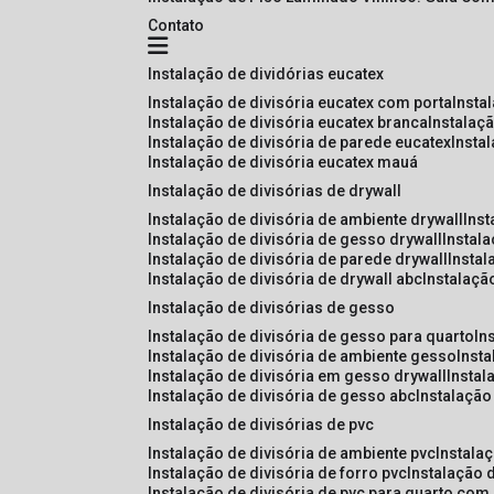
Contato
instalação de dividórias eucatex
instalação de divisória eucatex com porta
insta
instalação de divisória eucatex branca
instalaç
instalação de divisória de parede eucatex
insta
instalação de divisória eucatex mauá
instalação de divisórias de drywall
instalação de divisória de ambiente drywall
ins
instalação de divisória de gesso drywall
instal
instalação de divisória de parede drywall
insta
instalação de divisória de drywall abc
instalaçã
instalação de divisórias de gesso
instalação de divisória de gesso para quarto
i
instalação de divisória de ambiente gesso
inst
instalação de divisória em gesso drywall
insta
instalação de divisória de gesso abc
instalaçã
instalação de divisórias de pvc
instalação de divisória de ambiente pvc
instala
instalação de divisória de forro pvc
instalação 
instalação de divisória de pvc para quarto com