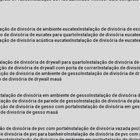
lação de divisória de ambiente eucatex
instalação de divisória de es
ão de divisória de eucatex para quarto
instalação de divisória eucat
lação de divisória acústica eucatex
instalação de divisória de eucat
talação de divisória de drywall para quarto
instalação de divisória d
ação de divisória de drywall com porta de correr
instalação de divis
lação de divisória de ambiente de gesso
instalação de divisória de d
o de divisória de drywall mauá
nstalação de divisória em ambiente de gesso
instalação de divisória
alação de divisória de parede de gesso
instalação de divisória de p
lação de divisória de gesso com porta
instalação de divisória em ge
o de divisória de gesso mauá
ção de divisória de pvc com porta
instalação de divisória vazada pvc
de divisória de pvc para banheiro
instalação de divisória de pvc com
 porta
instalação de divisória de ambiente em pvc
instalação de divis