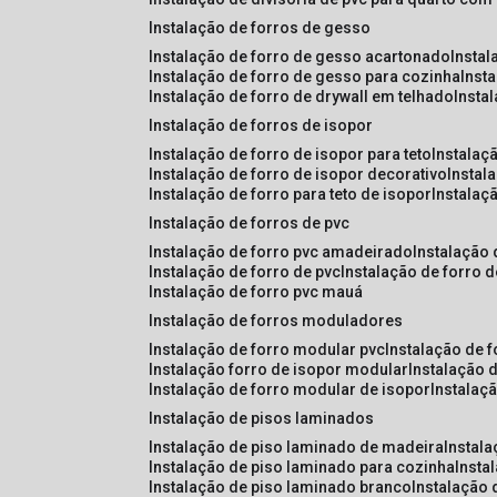
instalação de forros de gesso
instalação de forro de gesso acartonado
insta
instalação de forro de gesso para cozinha
inst
instalação de forro de drywall em telhado
insta
instalação de forros de isopor
instalação de forro de isopor para teto
instalaç
instalação de forro de isopor decorativo
instal
instalação de forro para teto de isopor
instalaç
instalação de forros de pvc
instalação de forro pvc amadeirado
instalação
instalação de forro de pvc
instalação de forro 
instalação de forro pvc mauá
instalação de forros moduladores
instalação de forro modular pvc
instalação de 
instalação forro de isopor modular
instalação 
instalação de forro modular de isopor
instalaç
instalação de pisos laminados
instalação de piso laminado de madeira
instal
instalação de piso laminado para cozinha
inst
instalação de piso laminado branco
instalação