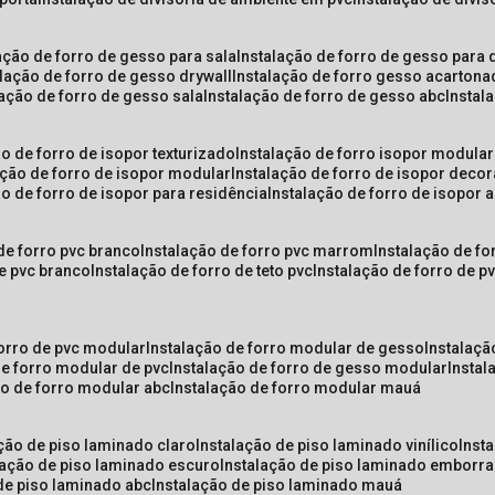
lação de forro de gesso para sala
instalação de forro de gesso para 
alação de forro de gesso drywall
instalação de forro gesso acarton
lação de forro de gesso sala
instalação de forro de gesso abc
insta
ão de forro de isopor texturizado
instalação de forro isopor modular
ação de forro de isopor modular
instalação de forro de isopor decor
ão de forro de isopor para residência
instalação de forro de isopor 
 de forro pvc branco
instalação de forro pvc marrom
instalação de fo
de pvc branco
instalação de forro de teto pvc
instalação de forro de 
forro de pvc modular
instalação de forro modular de gesso
instalaç
de forro modular de pvc
instalação de forro de gesso modular
insta
ão de forro modular abc
instalação de forro modular mauá
ação de piso laminado claro
instalação de piso laminado vinílico
inst
alação de piso laminado escuro
instalação de piso laminado emborr
 de piso laminado abc
instalação de piso laminado mauá