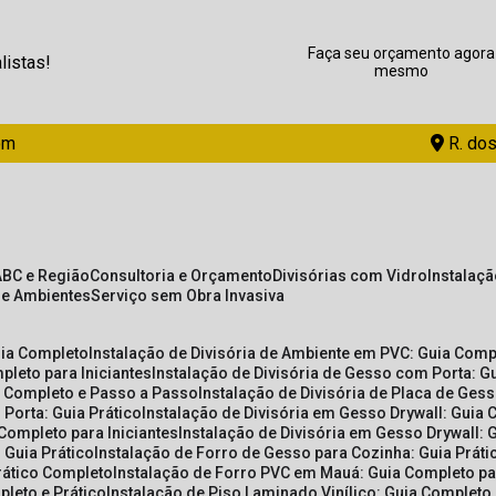
Faça seu orçamento agora
listas!
mesmo
om
R. dos
ABC e Região
Consultoria e Orçamento
Divisórias com Vidro
Instalaç
de Ambientes
Serviço sem Obra Invasiva
uia Completo
Instalação de Divisória de Ambiente em PVC: Guia Com
pleto para Iniciantes
Instalação de Divisória de Gesso com Porta: 
ia Completo e Passo a Passo
Instalação de Divisória de Placa de Ges
 Porta: Guia Prático
Instalação de Divisória em Gesso Drywall: Guia 
 Completo para Iniciantes
Instalação de Divisória em Gesso Drywall: 
 Guia Prático
Instalação de Forro de Gesso para Cozinha: Guia Prát
Prático Completo
Instalação de Forro PVC em Mauá: Guia Completo par
pleto e Prático
Instalação de Piso Laminado Vinílico: Guia Completo 