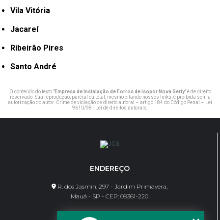
Vila Vitória
Jacareí
Ribeirão Pires
Santo André
O conteúdo do texto "
Empresa de Instalação de Forros de Isopor Nova Gerty
" é de direito
reservado. Sua reprodução, parcial ou total, mesmo citando nossos links, é proibida sem a
autorização do autor. Crime de violação de direito autoral – artigo 184 do Código Penal –
Lei
9610/98 - Lei de direitos autorais
.
ENDEREÇO
R. dos Jasmin, 297 - Jardim Primavera,
Mauá - SP - CEP: 09361-220