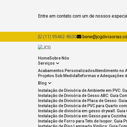
Entre em contato com um de nossos especia
(11) 95462-8630
bene@jcgdivisorias.c
Home
Sobre Nós
Serviços
Acabamentos Personalizados
Atendimento no 
Projetos Sob Medida
Reformas e Adequações 
Blog
Instalação de Divisória de Ambiente em PVC: G
Instalação de Divisória de Gesso ABC: Guia Com
Instalação de Divisória de Placa de Gesso: Gu
Instalação de Divisória de PVC para Quarto com
Instalação de divisória em gesso drywall: Guia
Instalação de Divisória em Gesso para Cozinha:
Instalação de Forro para Teto de Isopor: Guia 
Instalação de Piso Laminado Vinílico: Guia Com