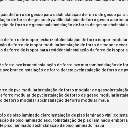
lação de forro de gesso para sala
instalação de forro de gesso para 
alação de forro de gesso drywall
instalação de forro gesso acarton
lação de forro de gesso sala
instalação de forro de gesso abc
insta
ão de forro de isopor texturizado
instalação de forro isopor modular
ação de forro de isopor modular
instalação de forro de isopor decor
ão de forro de isopor para residência
instalação de forro de isopor 
 de forro pvc branco
instalação de forro pvc marrom
instalação de fo
de pvc branco
instalação de forro de teto pvc
instalação de forro de 
forro de pvc modular
instalação de forro modular de gesso
instalaç
de forro modular de pvc
instalação de forro de gesso modular
insta
ão de forro modular abc
instalação de forro modular mauá
ação de piso laminado claro
instalação de piso laminado vinílico
inst
alação de piso laminado escuro
instalação de piso laminado emborr
 de piso laminado abc
instalação de piso laminado mauá