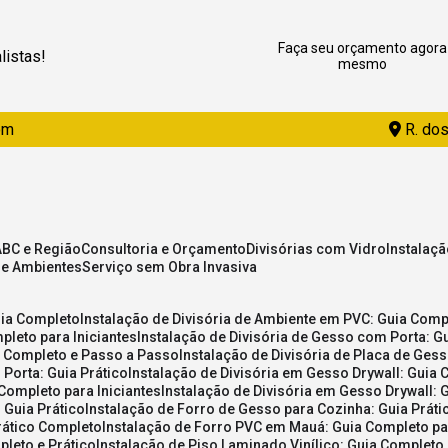
Faça seu orçamento agora
listas!
mesmo
om
R. dos
ABC e Região
Consultoria e Orçamento
Divisórias com Vidro
Instalaç
de Ambientes
Serviço sem Obra Invasiva
uia Completo
Instalação de Divisória de Ambiente em PVC: Guia Com
pleto para Iniciantes
Instalação de Divisória de Gesso com Porta: 
ia Completo e Passo a Passo
Instalação de Divisória de Placa de Ges
 Porta: Guia Prático
Instalação de Divisória em Gesso Drywall: Guia 
 Completo para Iniciantes
Instalação de Divisória em Gesso Drywall: 
 Guia Prático
Instalação de Forro de Gesso para Cozinha: Guia Prát
Prático Completo
Instalação de Forro PVC em Mauá: Guia Completo par
pleto e Prático
Instalação de Piso Laminado Vinílico: Guia Completo 