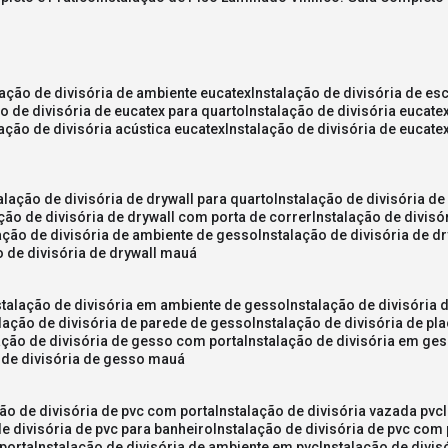
lação de divisória de ambiente eucatex
instalação de divisória de es
ão de divisória de eucatex para quarto
instalação de divisória eucat
lação de divisória acústica eucatex
instalação de divisória de eucat
talação de divisória de drywall para quarto
instalação de divisória d
ação de divisória de drywall com porta de correr
instalação de divis
lação de divisória de ambiente de gesso
instalação de divisória de d
o de divisória de drywall mauá
nstalação de divisória em ambiente de gesso
instalação de divisória
alação de divisória de parede de gesso
instalação de divisória de p
lação de divisória de gesso com porta
instalação de divisória em ge
o de divisória de gesso mauá
ção de divisória de pvc com porta
instalação de divisória vazada pvc
de divisória de pvc para banheiro
instalação de divisória de pvc com
 porta
instalação de divisória de ambiente em pvc
instalação de divis