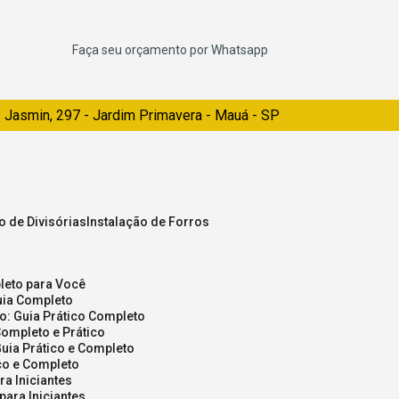
Faça seu orçamento por Whatsapp
 Jasmin, 297 - Jardim Primavera - Mauá - SP
ão de Divisórias
Instalação de Forros
pleto para Você
Guia Completo
so: Guia Prático Completo
Completo e Prático
Guia Prático e Completo
ico e Completo
a Iniciantes
para Iniciantes