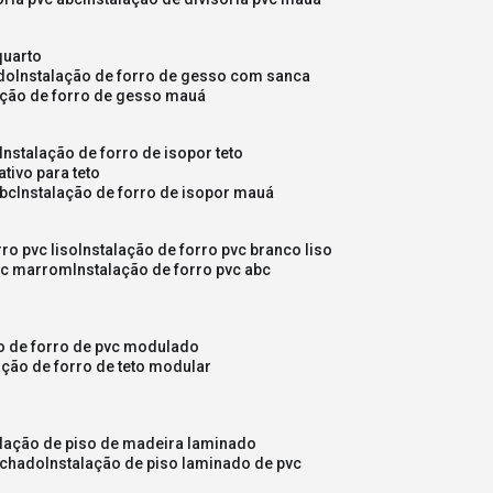
quarto
ado
instalação de forro de gesso com sanca
lação de forro de gesso mauá
instalação de forro de isopor teto
ativo para teto
abc
instalação de forro de isopor mauá
rro pvc liso
instalação de forro pvc branco liso
pvc marrom
instalação de forro pvc abc
ão de forro de pvc modulado
lação de forro de teto modular
alação de piso de madeira laminado
achado
instalação de piso laminado de pvc