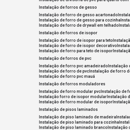
instalação de forros de gesso
instalação de forro de gesso acartonado
insta
instalação de forro de gesso para cozinha
inst
instalação de forro de drywall em telhado
insta
instalação de forros de isopor
instalação de forro de isopor para teto
instalaç
instalação de forro de isopor decorativo
instal
instalação de forro para teto de isopor
instalaç
instalação de forros de pvc
instalação de forro pvc amadeirado
instalação
instalação de forro de pvc
instalação de forro 
instalação de forro pvc mauá
instalação de forros moduladores
instalação de forro modular pvc
instalação de 
instalação forro de isopor modular
instalação 
instalação de forro modular de isopor
instalaç
instalação de pisos laminados
instalação de piso laminado de madeira
instal
instalação de piso laminado para cozinha
inst
instalação de piso laminado branco
instalação