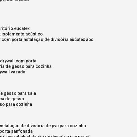
critório eucatex
ex isolamento acústico
ex com porta
instalação de divisória eucatex abc
e drywall com porta
ória de gesso para cozinha
rywall vazada
 de gesso para sala
laca de gesso
sso para cozinha
instalação de divisória de pvc para cozinha
 porta sanfonada
ória pvc abc
instalação de divisória pvc mauá