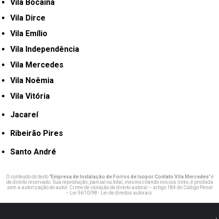
Vila Bocaina
Vila Dirce
Vila Emílio
Vila Independência
Vila Mercedes
Vila Noêmia
Vila Vitória
Jacareí
Ribeirão Pires
Santo André
O conteúdo do texto "
Empresa de Instalação de Forros de Isopor Contato Vila Mercedes
" é
de direito reservado. Sua reprodução, parcial ou total, mesmo citando nossos links, é proibida
sem a autorização do autor. Crime de violação de direito autoral – artigo 184 do Código Penal
–
Lei 9610/98 - Lei de direitos autorais
.