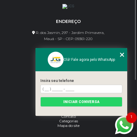
ENDEREÇO
R. dos Jasmin, 297 - Jardim Primavera,
Mauá - SP - CEP: 09361-220
CONTATO
Olá! Fale agora pelo WhatsApp
(11) 95462-8630
bene@jcgdivisorias.com
Insira seu telefone
MENU
Home
INICIAR CONVERSA
Sobre Nós
Serviços
Blog
Contato
1
Categorias
Mapa do site