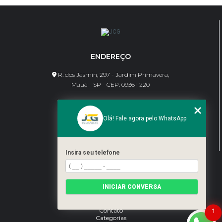
ENDEREÇO
R. dos Jasmin, 297 - Jardim Primavera,
Mauá - SP - CEP: 09361-220
CONTATO
Olá! Fale agora pelo WhatsApp
(11) 95462-8630
bene@jcgdivisorias.com
Insira seu telefone
MENU
Home
INICIAR CONVERSA
Sobre Nós
Serviços
Blog
Contato
1
Categorias