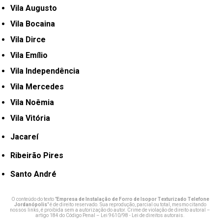
Vila Augusto
Vila Bocaina
Vila Dirce
Vila Emílio
Vila Independência
Vila Mercedes
Vila Noêmia
Vila Vitória
Jacareí
Ribeirão Pires
Santo André
O conteúdo do texto "
Empresa de Instalação de Forro de Isopor Texturizado Telefone
Jordanópolis
" é de direito reservado. Sua reprodução, parcial ou total, mesmo citando
nossos links, é proibida sem a autorização do autor. Crime de violação de direito autoral –
artigo 184 do Código Penal –
Lei 9610/98 - Lei de direitos autorais
.