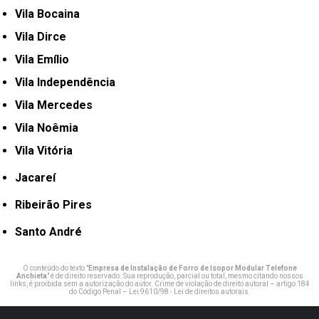
Vila Bocaina
Vila Dirce
Vila Emílio
Vila Independência
Vila Mercedes
Vila Noêmia
Vila Vitória
Jacareí
Ribeirão Pires
Santo André
O conteúdo do texto "
Empresa de Instalação de Forro de Isopor Modular Telefone
Anchieta
" é de direito reservado. Sua reprodução, parcial ou total, mesmo citando nossos
links, é proibida sem a autorização do autor. Crime de violação de direito autoral – artigo 184
do Código Penal –
Lei 9610/98 - Lei de direitos autorais
.