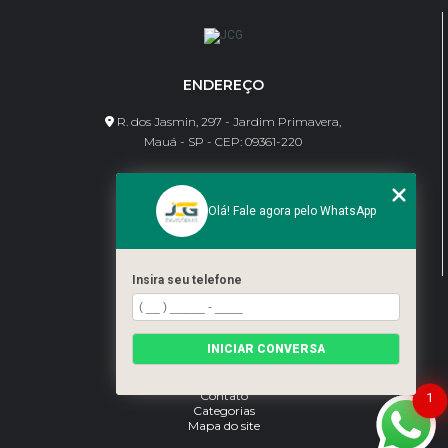
ENDEREÇO
R. dos Jasmin, 297 - Jardim Primavera,
Mauá - SP - CEP: 09361-220
CONTATO
Olá! Fale agora pelo WhatsApp
(11) 95462-8630
bene@jcgdivisorias.com
Insira seu telefone
MENU
Home
INICIAR CONVERSA
Sobre Nós
Serviços
Blog
Contato
1
Categorias
Mapa do site