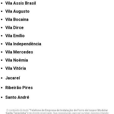
Vila Assis Brasil
Vila Augusto
Vila Bocaina
Vila Dirce
Vila Emílio
Vila Independência
Vila Mercedes
Vila Noêmia
Vila Vitória
Jacareí
Ribeirão Pires
Santo André
O conteúdo do texto "
Telefone de Empresa de Instalação de Forro de Isopor Modular
Santa Terezinha
" é de direito reservado. Sua reprodução, parcial ou total, mesmo citando