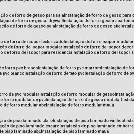
lação de forro de gesso para sala
instalação de forro de gesso para 
alação de forro de gesso drywall
instalação de forro gesso acarton
lação de forro de gesso sala
instalação de forro de gesso abc
insta
ão de forro de isopor texturizado
instalação de forro isopor modular
ação de forro de isopor modular
instalação de forro de isopor decor
ão de forro de isopor para residência
instalação de forro de isopor 
 de forro pvc branco
instalação de forro pvc marrom
instalação de fo
de pvc branco
instalação de forro de teto pvc
instalação de forro de 
forro de pvc modular
instalação de forro modular de gesso
instalaç
de forro modular de pvc
instalação de forro de gesso modular
insta
ão de forro modular abc
instalação de forro modular mauá
ação de piso laminado claro
instalação de piso laminado vinílico
inst
alação de piso laminado escuro
instalação de piso laminado emborr
 de piso laminado abc
instalação de piso laminado mauá