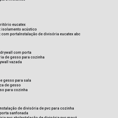
critório eucatex
ex isolamento acústico
ex com porta
instalação de divisória eucatex abc
e drywall com porta
ória de gesso para cozinha
rywall vazada
 de gesso para sala
laca de gesso
sso para cozinha
instalação de divisória de pvc para cozinha
 porta sanfonada
ória pvc abc
instalação de divisória pvc mauá