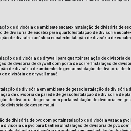
lação de divisória de ambiente eucatex
instalação de divisória de es
ão de divisória de eucatex para quarto
instalação de divisória eucat
lação de divisória acústica eucatex
instalação de divisória de eucat
talação de divisória de drywall para quarto
instalação de divisória d
ação de divisória de drywall com porta de correr
instalação de divis
lação de divisória de ambiente de gesso
instalação de divisória de d
o de divisória de drywall mauá
nstalação de divisória em ambiente de gesso
instalação de divisória
alação de divisória de parede de gesso
instalação de divisória de p
lação de divisória de gesso com porta
instalação de divisória em ge
o de divisória de gesso mauá
ção de divisória de pvc com porta
instalação de divisória vazada pvc
de divisória de pvc para banheiro
instalação de divisória de pvc com
 porta
instalação de divisória de ambiente em pvc
instalação de divis