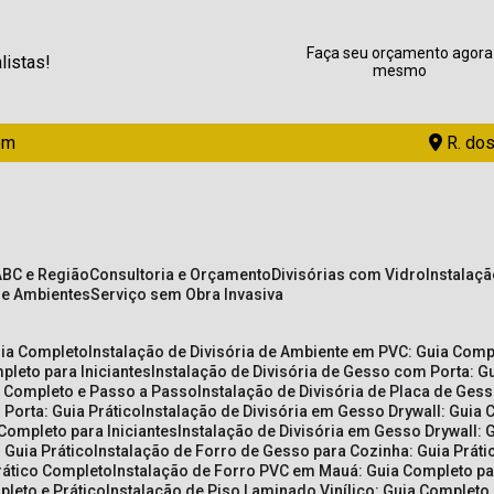
Faça seu orçamento agora
listas!
mesmo
om
R. dos
ABC e Região
Consultoria e Orçamento
Divisórias com Vidro
Instalaç
de Ambientes
Serviço sem Obra Invasiva
uia Completo
Instalação de Divisória de Ambiente em PVC: Guia Com
pleto para Iniciantes
Instalação de Divisória de Gesso com Porta: 
ia Completo e Passo a Passo
Instalação de Divisória de Placa de Ges
 Porta: Guia Prático
Instalação de Divisória em Gesso Drywall: Guia 
 Completo para Iniciantes
Instalação de Divisória em Gesso Drywall: 
 Guia Prático
Instalação de Forro de Gesso para Cozinha: Guia Prát
Prático Completo
Instalação de Forro PVC em Mauá: Guia Completo par
pleto e Prático
Instalação de Piso Laminado Vinílico: Guia Completo 