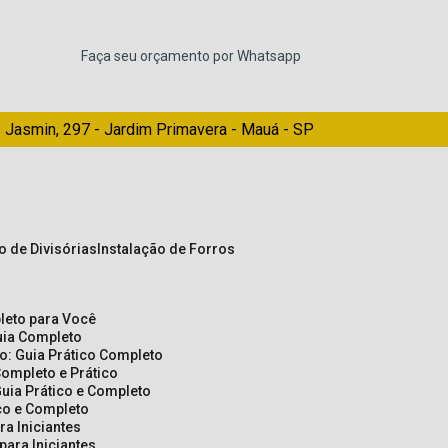
Faça seu orçamento por Whatsapp
 Jasmin, 297 - Jardim Primavera - Mauá - SP
ão de Divisórias
Instalação de Forros
pleto para Você
Guia Completo
so: Guia Prático Completo
Completo e Prático
Guia Prático e Completo
ico e Completo
a Iniciantes
para Iniciantes