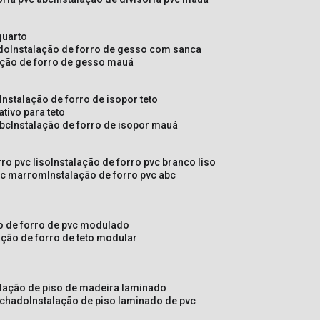
quarto
ado
instalação de forro de gesso com sanca
lação de forro de gesso mauá
instalação de forro de isopor teto
ativo para teto
abc
instalação de forro de isopor mauá
rro pvc liso
instalação de forro pvc branco liso
pvc marrom
instalação de forro pvc abc
ão de forro de pvc modulado
lação de forro de teto modular
alação de piso de madeira laminado
achado
instalação de piso laminado de pvc