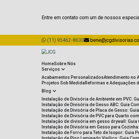
Entre em contato com um de nossos especia
(11) 95462-8630
bene@jcgdivisorias.c
Home
Sobre Nós
Serviços
Acabamentos Personalizados
Atendimento no 
Projetos Sob Medida
Reformas e Adequações 
Blog
Instalação de Divisória de Ambiente em PVC: G
Instalação de Divisória de Gesso ABC: Guia Com
Instalação de Divisória de Placa de Gesso: Gu
Instalação de Divisória de PVC para Quarto com
Instalação de divisória em gesso drywall: Guia
Instalação de Divisória em Gesso para Cozinha:
Instalação de Forro para Teto de Isopor: Guia 
Instalação de Piso Laminado Vinílico: Guia Com