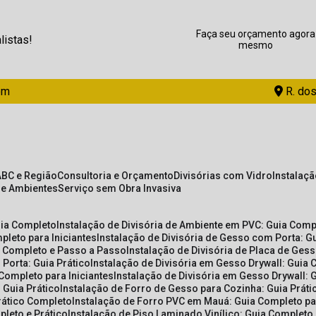
Faça seu orçamento agora
listas!
mesmo
om
R. dos
ABC e Região
Consultoria e Orçamento
Divisórias com Vidro
Instalaç
de Ambientes
Serviço sem Obra Invasiva
uia Completo
Instalação de Divisória de Ambiente em PVC: Guia Com
pleto para Iniciantes
Instalação de Divisória de Gesso com Porta: 
ia Completo e Passo a Passo
Instalação de Divisória de Placa de Ges
 Porta: Guia Prático
Instalação de Divisória em Gesso Drywall: Guia 
 Completo para Iniciantes
Instalação de Divisória em Gesso Drywall: 
 Guia Prático
Instalação de Forro de Gesso para Cozinha: Guia Prát
Prático Completo
Instalação de Forro PVC em Mauá: Guia Completo par
pleto e Prático
Instalação de Piso Laminado Vinílico: Guia Completo 