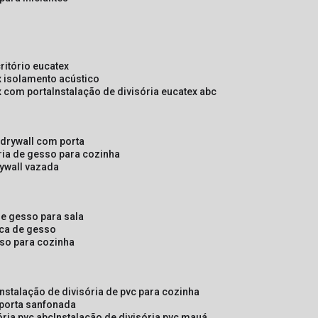
critório eucatex
ex isolamento acústico
ex com porta
instalação de divisória eucatex abc
e drywall com porta
ória de gesso para cozinha
rywall vazada
 de gesso para sala
laca de gesso
sso para cozinha
instalação de divisória de pvc para cozinha
 porta sanfonada
ória pvc abc
instalação de divisória pvc mauá