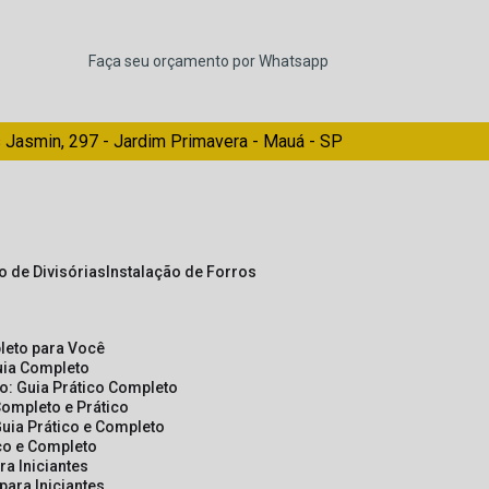
Faça seu orçamento por Whatsapp
 Jasmin, 297 - Jardim Primavera - Mauá - SP
ão de Divisórias
Instalação de Forros
pleto para Você
Guia Completo
so: Guia Prático Completo
Completo e Prático
Guia Prático e Completo
ico e Completo
a Iniciantes
para Iniciantes