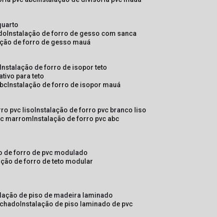
quarto
ado
instalação de forro de gesso com sanca
lação de forro de gesso mauá
instalação de forro de isopor teto
ativo para teto
abc
instalação de forro de isopor mauá
rro pvc liso
instalação de forro pvc branco liso
pvc marrom
instalação de forro pvc abc
ão de forro de pvc modulado
lação de forro de teto modular
alação de piso de madeira laminado
achado
instalação de piso laminado de pvc