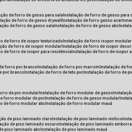
lação de forro de gesso para sala
instalação de forro de gesso para 
alação de forro de gesso drywall
instalação de forro gesso acarton
lação de forro de gesso sala
instalação de forro de gesso abc
insta
ão de forro de isopor texturizado
instalação de forro isopor modular
ação de forro de isopor modular
instalação de forro de isopor decor
ão de forro de isopor para residência
instalação de forro de isopor 
 de forro pvc branco
instalação de forro pvc marrom
instalação de fo
de pvc branco
instalação de forro de teto pvc
instalação de forro de 
forro de pvc modular
instalação de forro modular de gesso
instalaç
de forro modular de pvc
instalação de forro de gesso modular
insta
ão de forro modular abc
instalação de forro modular mauá
ação de piso laminado claro
instalação de piso laminado vinílico
inst
alação de piso laminado escuro
instalação de piso laminado emborr
 de piso laminado abc
instalação de piso laminado mauá