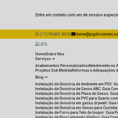
Entre em contato com um de nossos especia
(11) 95462-8630
bene@jcgdivisorias.c
Home
Sobre Nós
Serviços
Acabamentos Personalizados
Atendimento no 
Projetos Sob Medida
Reformas e Adequações 
Blog
Instalação de Divisória de Ambiente em PVC: G
Instalação de Divisória de Gesso ABC: Guia Com
Instalação de Divisória de Placa de Gesso: Gu
Instalação de Divisória de PVC para Quarto com
Instalação de divisória em gesso drywall: Guia
Instalação de Divisória em Gesso para Cozinha:
Instalação de Forro para Teto de Isopor: Guia 
Instalação de Piso Laminado Vinílico: Guia Com