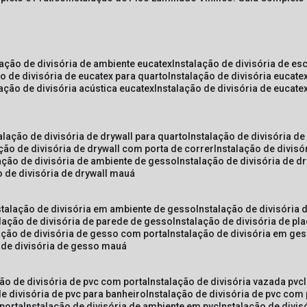
lação de divisória de ambiente eucatex
instalação de divisória de es
ão de divisória de eucatex para quarto
instalação de divisória eucat
lação de divisória acústica eucatex
instalação de divisória de eucat
talação de divisória de drywall para quarto
instalação de divisória d
ação de divisória de drywall com porta de correr
instalação de divis
lação de divisória de ambiente de gesso
instalação de divisória de d
o de divisória de drywall mauá
nstalação de divisória em ambiente de gesso
instalação de divisória
alação de divisória de parede de gesso
instalação de divisória de p
lação de divisória de gesso com porta
instalação de divisória em ge
o de divisória de gesso mauá
ção de divisória de pvc com porta
instalação de divisória vazada pvc
de divisória de pvc para banheiro
instalação de divisória de pvc com
 porta
instalação de divisória de ambiente em pvc
instalação de divis