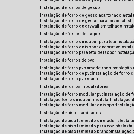
instalação de forros de gesso
instalação de forro de gesso acartonado
insta
instalação de forro de gesso para cozinha
inst
instalação de forro de drywall em telhado
insta
instalação de forros de isopor
instalação de forro de isopor para teto
instalaç
instalação de forro de isopor decorativo
instal
instalação de forro para teto de isopor
instalaç
instalação de forros de pvc
instalação de forro pvc amadeirado
instalação
instalação de forro de pvc
instalação de forro 
instalação de forro pvc mauá
instalação de forros moduladores
instalação de forro modular pvc
instalação de 
instalação forro de isopor modular
instalação 
instalação de forro modular de isopor
instalaç
instalação de pisos laminados
instalação de piso laminado de madeira
instal
instalação de piso laminado para cozinha
inst
instalação de piso laminado branco
instalação