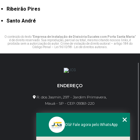
Ribeirão Pires
Santo André
O conteúdo do texto "
Empresa de Instalação de Divisória Eucatex com Porta Santa Maria
"
é de direito reservado. Sua reprodução, parcial ou total, mesmo citando nossos links, é
proibida sem a autorização do autor. Crime de violação de direito autoral – artigo 184 do
Código Penal –
Lei 9610/98 - Lei de direitos autorais
.
ENDEREÇO
R. dos Jasmin, 297 - Jardim Primavera,
Mauá - SP - CEP: 09361-220
CONTATO
Olá! Fale agora pelo WhatsApp
(11) 95462-8630
bene@jcgdivisorias.com