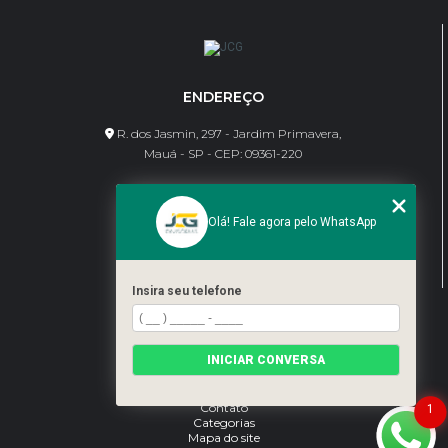
ENDEREÇO
R. dos Jasmin, 297 - Jardim Primavera,
Mauá - SP - CEP: 09361-220
CONTATO
Olá! Fale agora pelo WhatsApp
(11) 95462-8630
bene@jcgdivisorias.com
Insira seu telefone
MENU
Home
INICIAR CONVERSA
Sobre Nós
Serviços
Blog
Contato
1
Categorias
Mapa do site