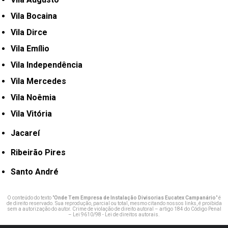
Vila Bocaina
Vila Dirce
Vila Emílio
Vila Independência
Vila Mercedes
Vila Noêmia
Vila Vitória
Jacareí
Ribeirão Pires
Santo André
O conteúdo do texto "
Onde Tem Empresa de Instalação Divisorias Eucatex Campanário
" é
de direito reservado. Sua reprodução, parcial ou total, mesmo citando nossos links, é proibida
sem a autorização do autor. Crime de violação de direito autoral – artigo 184 do Código Penal
–
Lei 9610/98 - Lei de direitos autorais
.