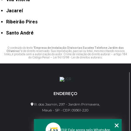
Jacareí
Ribeirão Pires
Santo André
O conteúdo do texto "
Empresa de Instalação Divisorias Eucatex Telefone Jardim das
Oliveiras
" é de direito reservado. Sua reprodução, parcial ou total, mesmo citando nossos
links, é proibida sem a autorização do autor. Crime de violação de direito autoral – artigo 184
do Código Penal –
Lei 9610/98 - Lei de direitos autorais
.
ENDEREÇO
R. dos Jasmin, 297 - Jardim Primavera,
Mauá - SP - CEP: 09361-220
CONTATO
Olá! Fale agora pelo WhatsApp