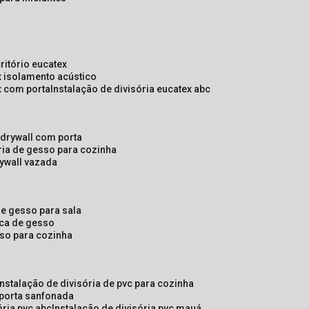
critório eucatex
ex isolamento acústico
ex com porta
instalação de divisória eucatex abc
e drywall com porta
ória de gesso para cozinha
rywall vazada
 de gesso para sala
laca de gesso
sso para cozinha
instalação de divisória de pvc para cozinha
 porta sanfonada
ória pvc abc
instalação de divisória pvc mauá