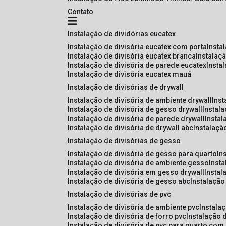
Contato
instalação de dividórias eucatex
instalação de divisória eucatex com porta
insta
instalação de divisória eucatex branca
instalaç
instalação de divisória de parede eucatex
insta
instalação de divisória eucatex mauá
instalação de divisórias de drywall
instalação de divisória de ambiente drywall
ins
instalação de divisória de gesso drywall
instal
instalação de divisória de parede drywall
insta
instalação de divisória de drywall abc
instalaçã
instalação de divisórias de gesso
instalação de divisória de gesso para quarto
i
instalação de divisória de ambiente gesso
inst
instalação de divisória em gesso drywall
insta
instalação de divisória de gesso abc
instalaçã
instalação de divisórias de pvc
instalação de divisória de ambiente pvc
instala
instalação de divisória de forro pvc
instalação 
instalação de divisória de pvc para quarto com