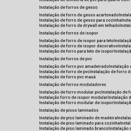
instalação de forros de gesso
instalação de forro de gesso acartonado
insta
instalação de forro de gesso para cozinha
inst
instalação de forro de drywall em telhado
insta
instalação de forros de isopor
instalação de forro de isopor para teto
instalaç
instalação de forro de isopor decorativo
instal
instalação de forro para teto de isopor
instalaç
instalação de forros de pvc
instalação de forro pvc amadeirado
instalação
instalação de forro de pvc
instalação de forro 
instalação de forro pvc mauá
instalação de forros moduladores
instalação de forro modular pvc
instalação de 
instalação forro de isopor modular
instalação 
instalação de forro modular de isopor
instalaç
instalação de pisos laminados
instalação de piso laminado de madeira
instal
instalação de piso laminado para cozinha
inst
instalação de piso laminado branco
instalação