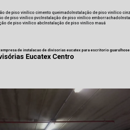
ção de piso vinílico cimento queimado
instalação de piso vinílico cin
ão de piso vinílico pvc
instalação de piso vinílico emborrachado
inst
ação de piso vinílico abc
instalação de piso vinílico mauá
x
empresa de instalacao de divisorias eucatex para escritorio guarulhos
e
visórias Eucatex Centro