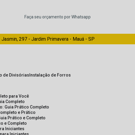
Faça seu orçamento por Whatsapp
 Jasmin, 297 - Jardim Primavera - Mauá - SP
ão de Divisórias
Instalação de Forros
pleto para Você
Guia Completo
so: Guia Prático Completo
Completo e Prático
Guia Prático e Completo
ico e Completo
a Iniciantes
para Iniciantes