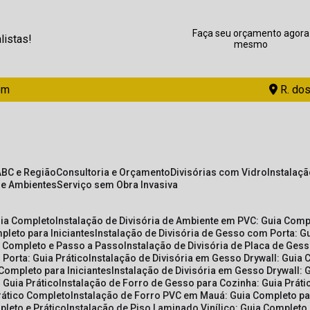
Faça seu orçamento agora
listas!
mesmo
om
R. dos
ABC e Região
Consultoria e Orçamento
Divisórias com Vidro
Instalaç
de Ambientes
Serviço sem Obra Invasiva
uia Completo
Instalação de Divisória de Ambiente em PVC: Guia Com
pleto para Iniciantes
Instalação de Divisória de Gesso com Porta: 
ia Completo e Passo a Passo
Instalação de Divisória de Placa de Ges
 Porta: Guia Prático
Instalação de Divisória em Gesso Drywall: Guia 
 Completo para Iniciantes
Instalação de Divisória em Gesso Drywall: 
 Guia Prático
Instalação de Forro de Gesso para Cozinha: Guia Prát
Prático Completo
Instalação de Forro PVC em Mauá: Guia Completo par
pleto e Prático
Instalação de Piso Laminado Vinílico: Guia Completo 