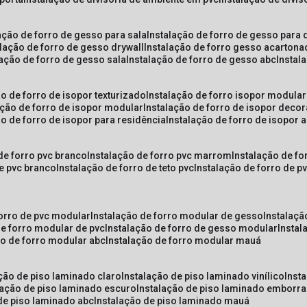
lação de forro de gesso para sala
instalação de forro de gesso para 
alação de forro de gesso drywall
instalação de forro gesso acarton
lação de forro de gesso sala
instalação de forro de gesso abc
insta
ão de forro de isopor texturizado
instalação de forro isopor modular
ação de forro de isopor modular
instalação de forro de isopor decor
ão de forro de isopor para residência
instalação de forro de isopor 
 de forro pvc branco
instalação de forro pvc marrom
instalação de fo
de pvc branco
instalação de forro de teto pvc
instalação de forro de 
forro de pvc modular
instalação de forro modular de gesso
instalaç
de forro modular de pvc
instalação de forro de gesso modular
insta
ão de forro modular abc
instalação de forro modular mauá
ação de piso laminado claro
instalação de piso laminado vinílico
inst
alação de piso laminado escuro
instalação de piso laminado emborr
 de piso laminado abc
instalação de piso laminado mauá