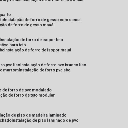
quarto
ado
instalação de forro de gesso com sanca
lação de forro de gesso mauá
instalação de forro de isopor teto
ativo para teto
abc
instalação de forro de isopor mauá
rro pvc liso
instalação de forro pvc branco liso
pvc marrom
instalação de forro pvc abc
ão de forro de pvc modulado
lação de forro de teto modular
alação de piso de madeira laminado
achado
instalação de piso laminado de pvc