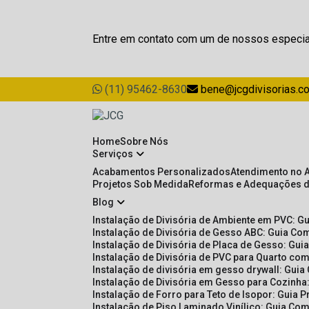
Entre em contato com um de nossos especia
(11) 95462-8630
bene@jcgdivisorias.c
Home
Sobre Nós
Serviços
Acabamentos Personalizados
Atendimento no 
Projetos Sob Medida
Reformas e Adequações 
Blog
Instalação de Divisória de Ambiente em PVC: G
Instalação de Divisória de Gesso ABC: Guia Com
Instalação de Divisória de Placa de Gesso: Gu
Instalação de Divisória de PVC para Quarto com
Instalação de divisória em gesso drywall: Guia
Instalação de Divisória em Gesso para Cozinha:
Instalação de Forro para Teto de Isopor: Guia 
Instalação de Piso Laminado Vinílico: Guia Com