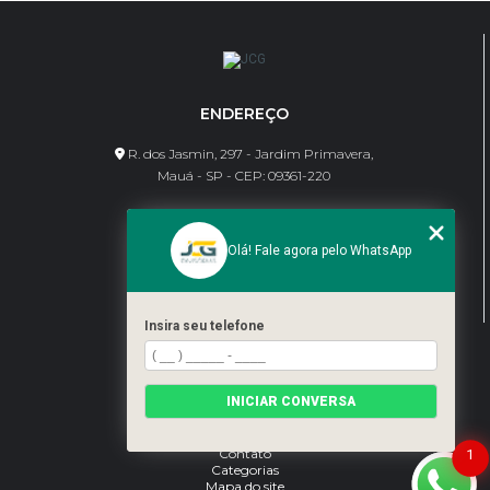
ENDEREÇO
R. dos Jasmin, 297 - Jardim Primavera,
Mauá - SP - CEP: 09361-220
CONTATO
Olá! Fale agora pelo WhatsApp
(11) 95462-8630
bene@jcgdivisorias.com
Insira seu telefone
MENU
Home
INICIAR CONVERSA
Sobre Nós
Serviços
Blog
Contato
1
Categorias
Mapa do site