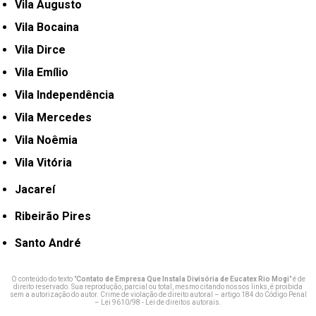
Vila Augusto
Vila Bocaina
Vila Dirce
Vila Emílio
Vila Independência
Vila Mercedes
Vila Noêmia
Vila Vitória
Jacareí
Ribeirão Pires
Santo André
O conteúdo do texto "
Contato de Empresa Que Instala Divisória de Eucatex Rio Mogi
" é de
direito reservado. Sua reprodução, parcial ou total, mesmo citando nossos links, é proibida
sem a autorização do autor. Crime de violação de direito autoral – artigo 184 do Código Penal
–
Lei 9610/98 - Lei de direitos autorais
.