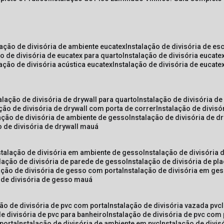
lação de divisória de ambiente eucatex
instalação de divisória de es
ão de divisória de eucatex para quarto
instalação de divisória eucat
lação de divisória acústica eucatex
instalação de divisória de eucat
talação de divisória de drywall para quarto
instalação de divisória d
ação de divisória de drywall com porta de correr
instalação de divis
lação de divisória de ambiente de gesso
instalação de divisória de d
o de divisória de drywall mauá
nstalação de divisória em ambiente de gesso
instalação de divisória
alação de divisória de parede de gesso
instalação de divisória de p
lação de divisória de gesso com porta
instalação de divisória em ge
o de divisória de gesso mauá
ção de divisória de pvc com porta
instalação de divisória vazada pvc
de divisória de pvc para banheiro
instalação de divisória de pvc com
 porta
instalação de divisória de ambiente em pvc
instalação de divis