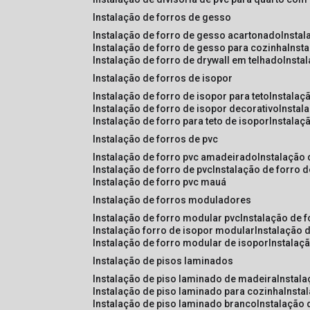
instalação de forros de gesso
instalação de forro de gesso acartonado
insta
instalação de forro de gesso para cozinha
inst
instalação de forro de drywall em telhado
insta
instalação de forros de isopor
instalação de forro de isopor para teto
instalaç
instalação de forro de isopor decorativo
instal
instalação de forro para teto de isopor
instalaç
instalação de forros de pvc
instalação de forro pvc amadeirado
instalação
instalação de forro de pvc
instalação de forro 
instalação de forro pvc mauá
instalação de forros moduladores
instalação de forro modular pvc
instalação de 
instalação forro de isopor modular
instalação 
instalação de forro modular de isopor
instalaç
instalação de pisos laminados
instalação de piso laminado de madeira
instal
instalação de piso laminado para cozinha
inst
instalação de piso laminado branco
instalação