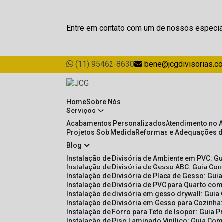
Entre em contato com um de nossos especia
(11) 95462-8630
bene@jcgdivisorias.c
Home
Sobre Nós
Serviços
Acabamentos Personalizados
Atendimento no 
Projetos Sob Medida
Reformas e Adequações 
Blog
Instalação de Divisória de Ambiente em PVC: G
Instalação de Divisória de Gesso ABC: Guia Com
Instalação de Divisória de Placa de Gesso: Gu
Instalação de Divisória de PVC para Quarto com
Instalação de divisória em gesso drywall: Guia
Instalação de Divisória em Gesso para Cozinha:
Instalação de Forro para Teto de Isopor: Guia 
Instalação de Piso Laminado Vinílico: Guia Com