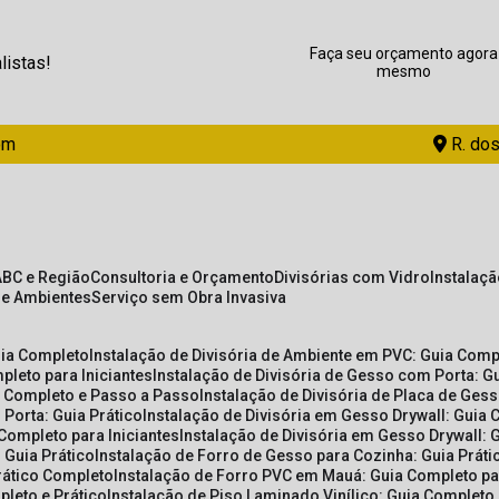
Faça seu orçamento agora
listas!
mesmo
om
R. dos
ABC e Região
Consultoria e Orçamento
Divisórias com Vidro
Instalaç
de Ambientes
Serviço sem Obra Invasiva
uia Completo
Instalação de Divisória de Ambiente em PVC: Guia Com
pleto para Iniciantes
Instalação de Divisória de Gesso com Porta: 
ia Completo e Passo a Passo
Instalação de Divisória de Placa de Ges
 Porta: Guia Prático
Instalação de Divisória em Gesso Drywall: Guia 
 Completo para Iniciantes
Instalação de Divisória em Gesso Drywall: 
 Guia Prático
Instalação de Forro de Gesso para Cozinha: Guia Prát
Prático Completo
Instalação de Forro PVC em Mauá: Guia Completo par
pleto e Prático
Instalação de Piso Laminado Vinílico: Guia Completo 