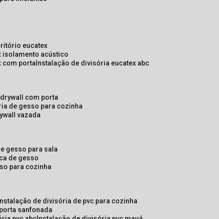
critório eucatex
ex isolamento acústico
ex com porta
instalação de divisória eucatex abc
e drywall com porta
ória de gesso para cozinha
rywall vazada
 de gesso para sala
laca de gesso
sso para cozinha
instalação de divisória de pvc para cozinha
 porta sanfonada
ória pvc abc
instalação de divisória pvc mauá