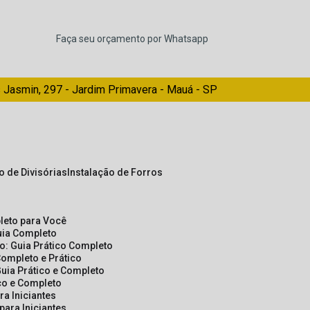
Faça seu orçamento por Whatsapp
 Jasmin, 297 - Jardim Primavera - Mauá - SP
ão de Divisórias
Instalação de Forros
pleto para Você
Guia Completo
so: Guia Prático Completo
Completo e Prático
Guia Prático e Completo
ico e Completo
a Iniciantes
para Iniciantes