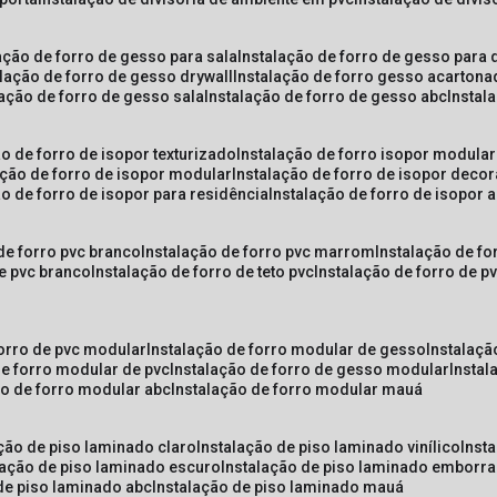
lação de forro de gesso para sala
instalação de forro de gesso para 
alação de forro de gesso drywall
instalação de forro gesso acarton
lação de forro de gesso sala
instalação de forro de gesso abc
insta
ão de forro de isopor texturizado
instalação de forro isopor modular
ação de forro de isopor modular
instalação de forro de isopor decor
ão de forro de isopor para residência
instalação de forro de isopor 
 de forro pvc branco
instalação de forro pvc marrom
instalação de fo
de pvc branco
instalação de forro de teto pvc
instalação de forro de 
forro de pvc modular
instalação de forro modular de gesso
instalaç
de forro modular de pvc
instalação de forro de gesso modular
insta
ão de forro modular abc
instalação de forro modular mauá
ação de piso laminado claro
instalação de piso laminado vinílico
inst
alação de piso laminado escuro
instalação de piso laminado emborr
 de piso laminado abc
instalação de piso laminado mauá