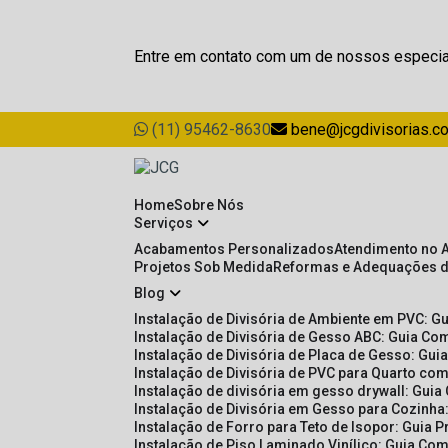
Entre em contato com um de nossos especia
(11) 95462-8630
bene@jcgdivisorias.c
Home
Sobre Nós
Serviços
Acabamentos Personalizados
Atendimento no 
Projetos Sob Medida
Reformas e Adequações 
Blog
Instalação de Divisória de Ambiente em PVC: G
Instalação de Divisória de Gesso ABC: Guia Com
Instalação de Divisória de Placa de Gesso: Gu
Instalação de Divisória de PVC para Quarto com
Instalação de divisória em gesso drywall: Guia
Instalação de Divisória em Gesso para Cozinha:
Instalação de Forro para Teto de Isopor: Guia 
Instalação de Piso Laminado Vinílico: Guia Com