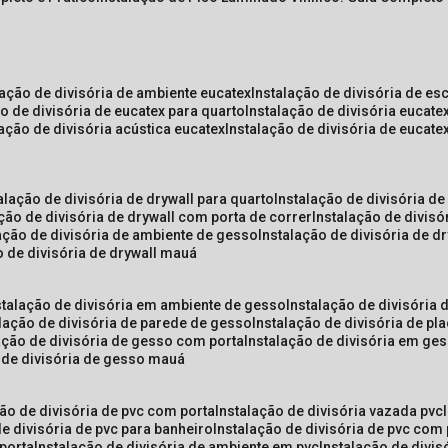
lação de divisória de ambiente eucatex
instalação de divisória de es
ão de divisória de eucatex para quarto
instalação de divisória eucat
lação de divisória acústica eucatex
instalação de divisória de eucat
talação de divisória de drywall para quarto
instalação de divisória d
ação de divisória de drywall com porta de correr
instalação de divis
lação de divisória de ambiente de gesso
instalação de divisória de d
o de divisória de drywall mauá
nstalação de divisória em ambiente de gesso
instalação de divisória
alação de divisória de parede de gesso
instalação de divisória de p
lação de divisória de gesso com porta
instalação de divisória em ge
o de divisória de gesso mauá
ção de divisória de pvc com porta
instalação de divisória vazada pvc
de divisória de pvc para banheiro
instalação de divisória de pvc com
 porta
instalação de divisória de ambiente em pvc
instalação de divis