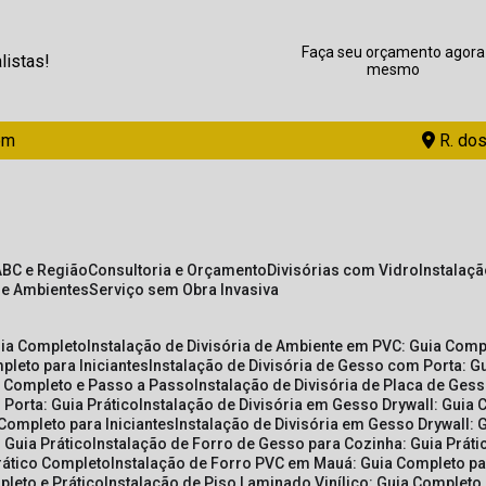
Faça seu orçamento agora
listas!
mesmo
om
R. dos
ABC e Região
Consultoria e Orçamento
Divisórias com Vidro
Instalaç
de Ambientes
Serviço sem Obra Invasiva
uia Completo
Instalação de Divisória de Ambiente em PVC: Guia Com
pleto para Iniciantes
Instalação de Divisória de Gesso com Porta: 
ia Completo e Passo a Passo
Instalação de Divisória de Placa de Ges
 Porta: Guia Prático
Instalação de Divisória em Gesso Drywall: Guia 
 Completo para Iniciantes
Instalação de Divisória em Gesso Drywall: 
 Guia Prático
Instalação de Forro de Gesso para Cozinha: Guia Prát
Prático Completo
Instalação de Forro PVC em Mauá: Guia Completo par
pleto e Prático
Instalação de Piso Laminado Vinílico: Guia Completo 