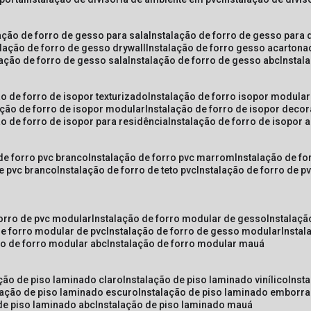
lação de forro de gesso para sala
instalação de forro de gesso para 
alação de forro de gesso drywall
instalação de forro gesso acarton
lação de forro de gesso sala
instalação de forro de gesso abc
insta
ão de forro de isopor texturizado
instalação de forro isopor modular
ação de forro de isopor modular
instalação de forro de isopor decor
ão de forro de isopor para residência
instalação de forro de isopor 
 de forro pvc branco
instalação de forro pvc marrom
instalação de fo
de pvc branco
instalação de forro de teto pvc
instalação de forro de 
forro de pvc modular
instalação de forro modular de gesso
instalaç
de forro modular de pvc
instalação de forro de gesso modular
insta
ão de forro modular abc
instalação de forro modular mauá
ação de piso laminado claro
instalação de piso laminado vinílico
inst
alação de piso laminado escuro
instalação de piso laminado emborr
 de piso laminado abc
instalação de piso laminado mauá