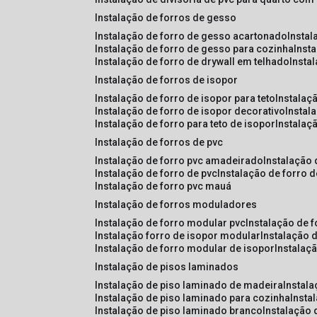
instalação de forros de gesso
instalação de forro de gesso acartonado
insta
instalação de forro de gesso para cozinha
inst
instalação de forro de drywall em telhado
insta
instalação de forros de isopor
instalação de forro de isopor para teto
instalaç
instalação de forro de isopor decorativo
instal
instalação de forro para teto de isopor
instalaç
instalação de forros de pvc
instalação de forro pvc amadeirado
instalação
instalação de forro de pvc
instalação de forro 
instalação de forro pvc mauá
instalação de forros moduladores
instalação de forro modular pvc
instalação de 
instalação forro de isopor modular
instalação 
instalação de forro modular de isopor
instalaç
instalação de pisos laminados
instalação de piso laminado de madeira
instal
instalação de piso laminado para cozinha
inst
instalação de piso laminado branco
instalação