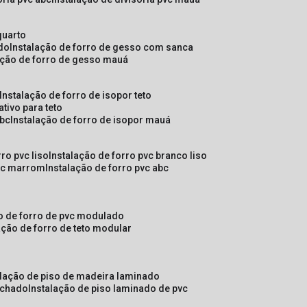
quarto
ado
instalação de forro de gesso com sanca
lação de forro de gesso mauá
instalação de forro de isopor teto
ativo para teto
abc
instalação de forro de isopor mauá
rro pvc liso
instalação de forro pvc branco liso
pvc marrom
instalação de forro pvc abc
ão de forro de pvc modulado
lação de forro de teto modular
alação de piso de madeira laminado
achado
instalação de piso laminado de pvc