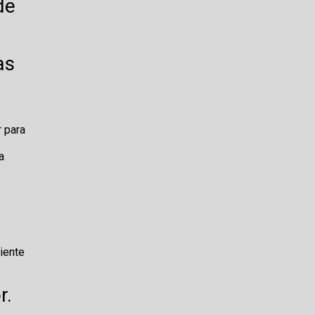
de
as
r para
a
a
iente
r.