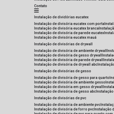
Contato
instalação de dividórias eucatex
instalação de divisória eucatex com porta
insta
instalação de divisória eucatex branca
instalaç
instalação de divisória de parede eucatex
insta
instalação de divisória eucatex mauá
instalação de divisórias de drywall
instalação de divisória de ambiente drywall
ins
instalação de divisória de gesso drywall
instal
instalação de divisória de parede drywall
insta
instalação de divisória de drywall abc
instalaçã
instalação de divisórias de gesso
instalação de divisória de gesso para quarto
i
instalação de divisória de ambiente gesso
inst
instalação de divisória em gesso drywall
insta
instalação de divisória de gesso abc
instalaçã
instalação de divisórias de pvc
instalação de divisória de ambiente pvc
instala
instalação de divisória de forro pvc
instalação 
instalação de divisória de pvc para quarto com