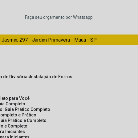
Faça seu orçamento por Whatsapp
 Jasmin, 297 - Jardim Primavera - Mauá - SP
ão de Divisórias
Instalação de Forros
pleto para Você
Guia Completo
so: Guia Prático Completo
Completo e Prático
Guia Prático e Completo
ico e Completo
a Iniciantes
para Iniciantes