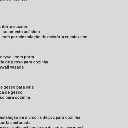
critório eucatex
ex isolamento acústico
ex com porta
instalação de divisória eucatex abc
e drywall com porta
ória de gesso para cozinha
rywall vazada
 de gesso para sala
laca de gesso
sso para cozinha
instalação de divisória de pvc para cozinha
 porta sanfonada
ória pvc abc
instalação de divisória pvc mauá