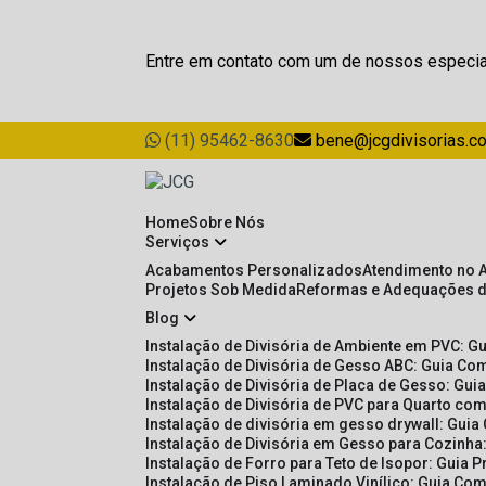
Entre em contato com um de nossos especia
(11) 95462-8630
bene@jcgdivisorias.c
Home
Sobre Nós
Serviços
Acabamentos Personalizados
Atendimento no 
Projetos Sob Medida
Reformas e Adequações 
Blog
Instalação de Divisória de Ambiente em PVC: G
Instalação de Divisória de Gesso ABC: Guia Com
Instalação de Divisória de Placa de Gesso: Gu
Instalação de Divisória de PVC para Quarto com
Instalação de divisória em gesso drywall: Guia
Instalação de Divisória em Gesso para Cozinha:
Instalação de Forro para Teto de Isopor: Guia 
Instalação de Piso Laminado Vinílico: Guia Com