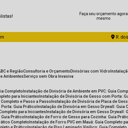
Faça seu orçamento agora
listas!
mesmo
om
R. dos
ABC e Região
Consultoria e Orçamento
Divisórias com Vidro
Instalaç
de Ambientes
Serviço sem Obra Invasiva
uia Completo
Instalação de Divisória de Ambiente em PVC: Guia Com
pleto para Iniciantes
Instalação de Divisória de Gesso com Porta: 
ia Completo e Passo a Passo
Instalação de Divisória de Placa de Ges
 Porta: Guia Prático
Instalação de Divisória em Gesso Drywall: Guia 
 Completo para Iniciantes
Instalação de Divisória em Gesso Drywall: 
 Guia Prático
Instalação de Forro de Gesso para Cozinha: Guia Prát
Prático Completo
Instalação de Forro PVC em Mauá: Guia Completo par
pleto e Prático
Instalação de Piso Laminado Vinílico: Guia Completo 