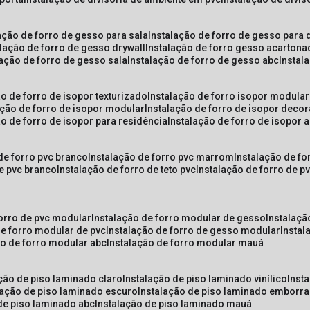
lação de forro de gesso para sala
instalação de forro de gesso para 
alação de forro de gesso drywall
instalação de forro gesso acarton
lação de forro de gesso sala
instalação de forro de gesso abc
insta
ão de forro de isopor texturizado
instalação de forro isopor modular
ação de forro de isopor modular
instalação de forro de isopor decor
ão de forro de isopor para residência
instalação de forro de isopor 
 de forro pvc branco
instalação de forro pvc marrom
instalação de fo
de pvc branco
instalação de forro de teto pvc
instalação de forro de 
forro de pvc modular
instalação de forro modular de gesso
instalaç
de forro modular de pvc
instalação de forro de gesso modular
insta
ão de forro modular abc
instalação de forro modular mauá
ação de piso laminado claro
instalação de piso laminado vinílico
inst
alação de piso laminado escuro
instalação de piso laminado emborr
 de piso laminado abc
instalação de piso laminado mauá