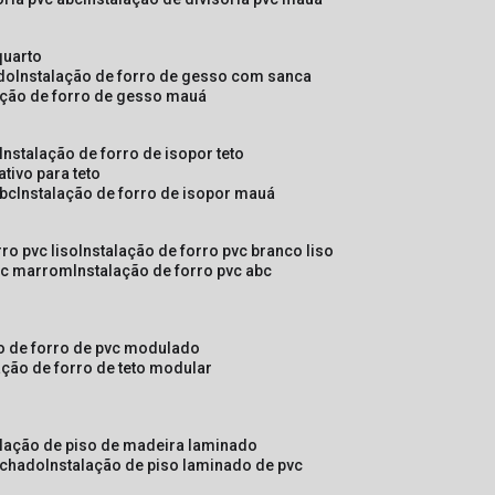
quarto
ado
instalação de forro de gesso com sanca
lação de forro de gesso mauá
instalação de forro de isopor teto
ativo para teto
abc
instalação de forro de isopor mauá
rro pvc liso
instalação de forro pvc branco liso
pvc marrom
instalação de forro pvc abc
ão de forro de pvc modulado
lação de forro de teto modular
alação de piso de madeira laminado
achado
instalação de piso laminado de pvc