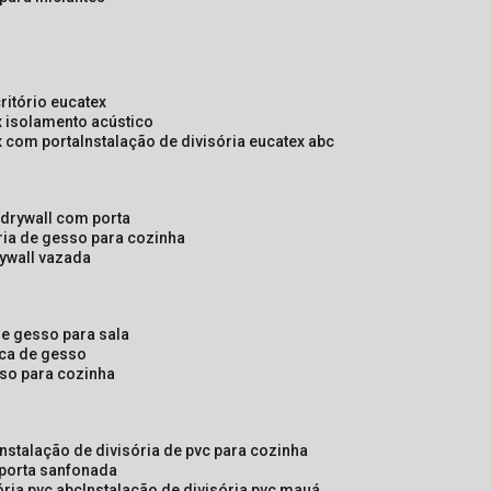
critório eucatex
ex isolamento acústico
ex com porta
instalação de divisória eucatex abc
e drywall com porta
ória de gesso para cozinha
rywall vazada
 de gesso para sala
laca de gesso
sso para cozinha
instalação de divisória de pvc para cozinha
 porta sanfonada
ória pvc abc
instalação de divisória pvc mauá