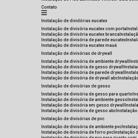
Contato
instalação de dividórias eucatex
instalação de divisória eucatex com porta
insta
instalação de divisória eucatex branca
instalaç
instalação de divisória de parede eucatex
insta
instalação de divisória eucatex mauá
instalação de divisórias de drywall
instalação de divisória de ambiente drywall
ins
instalação de divisória de gesso drywall
instal
instalação de divisória de parede drywall
insta
instalação de divisória de drywall abc
instalaçã
instalação de divisórias de gesso
instalação de divisória de gesso para quarto
i
instalação de divisória de ambiente gesso
inst
instalação de divisória em gesso drywall
insta
instalação de divisória de gesso abc
instalaçã
instalação de divisórias de pvc
instalação de divisória de ambiente pvc
instala
instalação de divisória de forro pvc
instalação 
instalação de divisória de pvc para quarto com