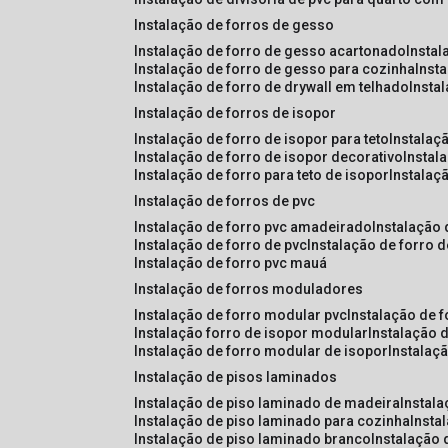
instalação de forros de gesso
instalação de forro de gesso acartonado
insta
instalação de forro de gesso para cozinha
inst
instalação de forro de drywall em telhado
insta
instalação de forros de isopor
instalação de forro de isopor para teto
instalaç
instalação de forro de isopor decorativo
instal
instalação de forro para teto de isopor
instalaç
instalação de forros de pvc
instalação de forro pvc amadeirado
instalação
instalação de forro de pvc
instalação de forro 
instalação de forro pvc mauá
instalação de forros moduladores
instalação de forro modular pvc
instalação de 
instalação forro de isopor modular
instalação 
instalação de forro modular de isopor
instalaç
instalação de pisos laminados
instalação de piso laminado de madeira
instal
instalação de piso laminado para cozinha
inst
instalação de piso laminado branco
instalação