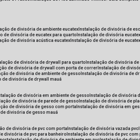
lação de divisória de ambiente eucatex
instalação de divisória de es
ão de divisória de eucatex para quarto
instalação de divisória eucat
lação de divisória acústica eucatex
instalação de divisória de eucat
talação de divisória de drywall para quarto
instalação de divisória d
ação de divisória de drywall com porta de correr
instalação de divis
lação de divisória de ambiente de gesso
instalação de divisória de d
o de divisória de drywall mauá
nstalação de divisória em ambiente de gesso
instalação de divisória
alação de divisória de parede de gesso
instalação de divisória de p
lação de divisória de gesso com porta
instalação de divisória em ge
o de divisória de gesso mauá
ção de divisória de pvc com porta
instalação de divisória vazada pvc
de divisória de pvc para banheiro
instalação de divisória de pvc com
 porta
instalação de divisória de ambiente em pvc
instalação de divis