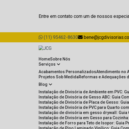
Entre em contato com um de nossos especia
(11) 95462-8630
bene@jcgdivisorias.c
Home
Sobre Nós
Serviços
Acabamentos Personalizados
Atendimento no 
Projetos Sob Medida
Reformas e Adequações 
Blog
Instalação de Divisória de Ambiente em PVC: G
Instalação de Divisória de Gesso ABC: Guia Com
Instalação de Divisória de Placa de Gesso: Gu
Instalação de Divisória de PVC para Quarto com
Instalação de divisória em gesso drywall: Guia
Instalação de Divisória em Gesso para Cozinha:
Instalação de Forro para Teto de Isopor: Guia 
Instalação de Piso Laminado Vinílico: Guia Com