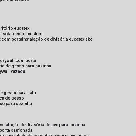
critório eucatex
ex isolamento acústico
ex com porta
instalação de divisória eucatex abc
e drywall com porta
ória de gesso para cozinha
rywall vazada
 de gesso para sala
laca de gesso
sso para cozinha
instalação de divisória de pvc para cozinha
 porta sanfonada
ória pvc abc
instalação de divisória pvc mauá