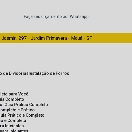
Faça seu orçamento por Whatsapp
 Jasmin, 297 - Jardim Primavera - Mauá - SP
ão de Divisórias
Instalação de Forros
pleto para Você
Guia Completo
so: Guia Prático Completo
Completo e Prático
Guia Prático e Completo
ico e Completo
a Iniciantes
para Iniciantes