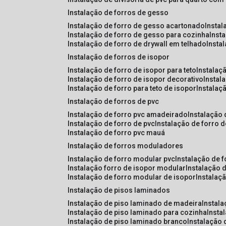
instalação de forros de gesso
instalação de forro de gesso acartonado
insta
instalação de forro de gesso para cozinha
inst
instalação de forro de drywall em telhado
insta
instalação de forros de isopor
instalação de forro de isopor para teto
instalaç
instalação de forro de isopor decorativo
instal
instalação de forro para teto de isopor
instalaç
instalação de forros de pvc
instalação de forro pvc amadeirado
instalação
instalação de forro de pvc
instalação de forro 
instalação de forro pvc mauá
instalação de forros moduladores
instalação de forro modular pvc
instalação de 
instalação forro de isopor modular
instalação 
instalação de forro modular de isopor
instalaç
instalação de pisos laminados
instalação de piso laminado de madeira
instal
instalação de piso laminado para cozinha
inst
instalação de piso laminado branco
instalação