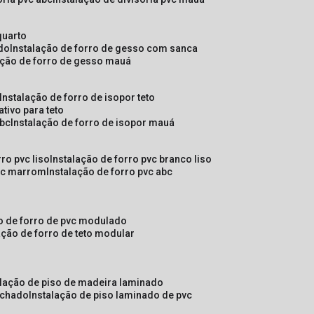
quarto
ado
instalação de forro de gesso com sanca
lação de forro de gesso mauá
instalação de forro de isopor teto
ativo para teto
abc
instalação de forro de isopor mauá
rro pvc liso
instalação de forro pvc branco liso
pvc marrom
instalação de forro pvc abc
ão de forro de pvc modulado
lação de forro de teto modular
alação de piso de madeira laminado
achado
instalação de piso laminado de pvc