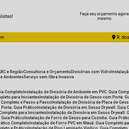
Faça seu orçamento agora
listas!
mesmo
om
R. dos
ABC e Região
Consultoria e Orçamento
Divisórias com Vidro
Instalaç
de Ambientes
Serviço sem Obra Invasiva
uia Completo
Instalação de Divisória de Ambiente em PVC: Guia Com
pleto para Iniciantes
Instalação de Divisória de Gesso com Porta: 
ia Completo e Passo a Passo
Instalação de Divisória de Placa de Ges
 Porta: Guia Prático
Instalação de Divisória em Gesso Drywall: Guia 
 Completo para Iniciantes
Instalação de Divisória em Gesso Drywall: 
 Guia Prático
Instalação de Forro de Gesso para Cozinha: Guia Prát
Prático Completo
Instalação de Forro PVC em Mauá: Guia Completo par
pleto e Prático
Instalação de Piso Laminado Vinílico: Guia Completo 