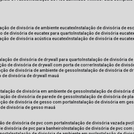
lação de divisória de ambiente eucatex
instalação de divisória de es
ão de divisória de eucatex para quarto
instalação de divisória eucat
lação de divisória acústica eucatex
instalação de divisória de eucat
talação de divisória de drywall para quarto
instalação de divisória d
ação de divisória de drywall com porta de correr
instalação de divis
lação de divisória de ambiente de gesso
instalação de divisória de d
o de divisória de drywall mauá
nstalação de divisória em ambiente de gesso
instalação de divisória
alação de divisória de parede de gesso
instalação de divisória de p
lação de divisória de gesso com porta
instalação de divisória em ge
o de divisória de gesso mauá
ção de divisória de pvc com porta
instalação de divisória vazada pvc
de divisória de pvc para banheiro
instalação de divisória de pvc com
 porta
instalação de divisória de ambiente em pvc
instalação de divis