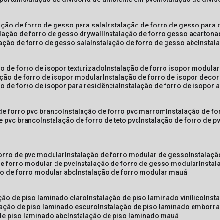
lação de forro de gesso para sala
instalação de forro de gesso para 
alação de forro de gesso drywall
instalação de forro gesso acarton
lação de forro de gesso sala
instalação de forro de gesso abc
insta
ão de forro de isopor texturizado
instalação de forro isopor modular
ação de forro de isopor modular
instalação de forro de isopor decor
ão de forro de isopor para residência
instalação de forro de isopor 
 de forro pvc branco
instalação de forro pvc marrom
instalação de fo
de pvc branco
instalação de forro de teto pvc
instalação de forro de 
forro de pvc modular
instalação de forro modular de gesso
instalaç
de forro modular de pvc
instalação de forro de gesso modular
insta
ão de forro modular abc
instalação de forro modular mauá
ação de piso laminado claro
instalação de piso laminado vinílico
inst
alação de piso laminado escuro
instalação de piso laminado emborr
 de piso laminado abc
instalação de piso laminado mauá