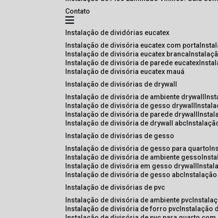
Contato
instalação de dividórias eucatex
instalação de divisória eucatex com porta
insta
instalação de divisória eucatex branca
instalaç
instalação de divisória de parede eucatex
insta
instalação de divisória eucatex mauá
instalação de divisórias de drywall
instalação de divisória de ambiente drywall
ins
instalação de divisória de gesso drywall
instal
instalação de divisória de parede drywall
insta
instalação de divisória de drywall abc
instalaçã
instalação de divisórias de gesso
instalação de divisória de gesso para quarto
i
instalação de divisória de ambiente gesso
inst
instalação de divisória em gesso drywall
insta
instalação de divisória de gesso abc
instalaçã
instalação de divisórias de pvc
instalação de divisória de ambiente pvc
instala
instalação de divisória de forro pvc
instalação 
instalação de divisória de pvc para quarto com