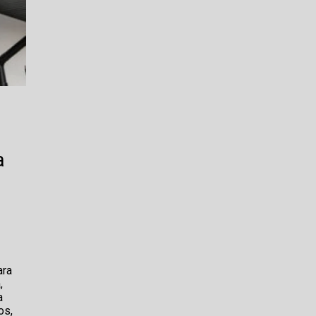
a
ara
,
a
os,