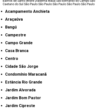
Bairros de Santo André
Diadema
Maua
São Bernardo do Campo
São
Caetano do Sul
São Paulo
São Paulo
São Paulo
São Paulo
São Paulo
Acampamento Anchieta
Araçaúva
Bangú
Campestre
Campo Grande
Casa Branca
Centro
Cidade São Jorge
Condomínio Maracanã
Estância Rio Grande
Jardim Alvorada
Jardim Bom Pastor
Jardim Cipreste