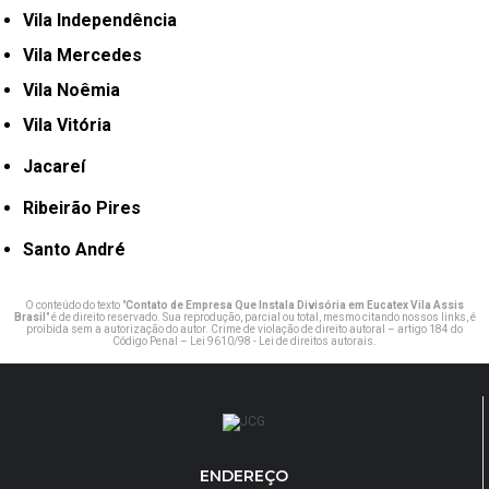
Vila Independência
Vila Mercedes
Vila Noêmia
Vila Vitória
Jacareí
Ribeirão Pires
Santo André
O conteúdo do texto "
Contato de Empresa Que Instala Divisória em Eucatex Vila Assis
Brasil
" é de direito reservado. Sua reprodução, parcial ou total, mesmo citando nossos links, é
proibida sem a autorização do autor. Crime de violação de direito autoral – artigo 184 do
Código Penal –
Lei 9610/98 - Lei de direitos autorais
.
ENDEREÇO