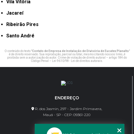
Vila Vitória
Jacareí
Ribeirão Pires
Santo André
O conteúdo do texto "
Contato de Empresa de Instalação de Divisória de Eucatex Planalto
"
é de direito reservado. Sua reprodução, parcial ou total, mesmo citando nossos links, é
proibida sem a autorização do autor. Crime de violação de direito autoral – artigo 184 do
Código Penal –
Lei 9610/98 - Lei de direitos autorais
.
ENDEREÇO
R. dos Jasmin, 297 - Jardim Primavera,
Mauá - SP - CEP: 09361-220
CONTATO