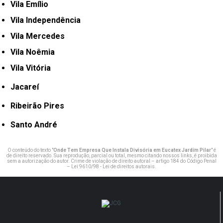
Vila Emílio
Vila Independência
Vila Mercedes
Vila Noêmia
Vila Vitória
Jacareí
Ribeirão Pires
Santo André
O conteúdo do texto "
Onde Tem Empresa Que Instala Divisória em Eucatex Jardim Pilar
" é
de direito reservado. Sua reprodução, parcial ou total, mesmo citando nossos links, é proibida
sem a autorização do autor. Crime de violação de direito autoral – artigo 184 do Código Penal
–
Lei 9610/98 - Lei de direitos autorais
.