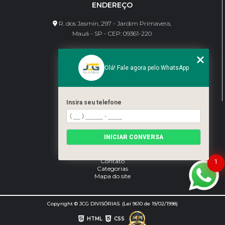
ENDEREÇO
R. dos Jasmin, 297 - Jardim Primavera,
Mauá - SP - CEP: 09361-220
CONTATO
Olá! Fale agora pelo WhatsApp
(11) 95462-8630
bene@jcgdivisorias.com
Insira seu telefone
MENU
Home
INICIAR CONVERSA
Sobre Nós
Serviços
Blog
Contato
1
Categorias
Mapa do site
Copyright © JCG DIVISÓRIAS. (Lei 9610 de 19/02/1998)
HTML
CSS