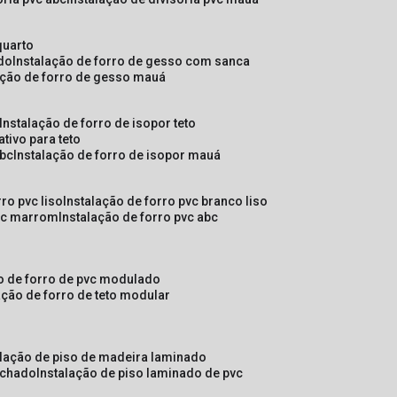
quarto
ado
instalação de forro de gesso com sanca
lação de forro de gesso mauá
instalação de forro de isopor teto
ativo para teto
abc
instalação de forro de isopor mauá
rro pvc liso
instalação de forro pvc branco liso
pvc marrom
instalação de forro pvc abc
ão de forro de pvc modulado
lação de forro de teto modular
alação de piso de madeira laminado
achado
instalação de piso laminado de pvc