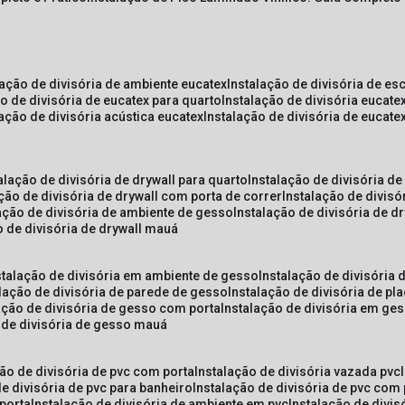
lação de divisória de ambiente eucatex
instalação de divisória de es
ão de divisória de eucatex para quarto
instalação de divisória eucat
lação de divisória acústica eucatex
instalação de divisória de eucat
talação de divisória de drywall para quarto
instalação de divisória d
ação de divisória de drywall com porta de correr
instalação de divis
lação de divisória de ambiente de gesso
instalação de divisória de d
o de divisória de drywall mauá
nstalação de divisória em ambiente de gesso
instalação de divisória
alação de divisória de parede de gesso
instalação de divisória de p
lação de divisória de gesso com porta
instalação de divisória em ge
o de divisória de gesso mauá
ção de divisória de pvc com porta
instalação de divisória vazada pvc
de divisória de pvc para banheiro
instalação de divisória de pvc com
 porta
instalação de divisória de ambiente em pvc
instalação de divis