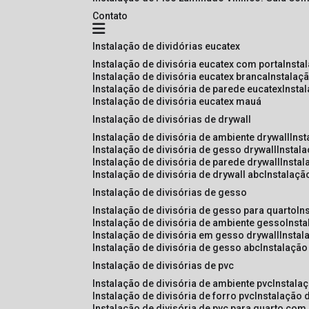
Contato
instalação de dividórias eucatex
instalação de divisória eucatex com porta
insta
instalação de divisória eucatex branca
instalaç
instalação de divisória de parede eucatex
insta
instalação de divisória eucatex mauá
instalação de divisórias de drywall
instalação de divisória de ambiente drywall
ins
instalação de divisória de gesso drywall
instal
instalação de divisória de parede drywall
insta
instalação de divisória de drywall abc
instalaçã
instalação de divisórias de gesso
instalação de divisória de gesso para quarto
i
instalação de divisória de ambiente gesso
inst
instalação de divisória em gesso drywall
insta
instalação de divisória de gesso abc
instalaçã
instalação de divisórias de pvc
instalação de divisória de ambiente pvc
instala
instalação de divisória de forro pvc
instalação 
instalação de divisória de pvc para quarto com