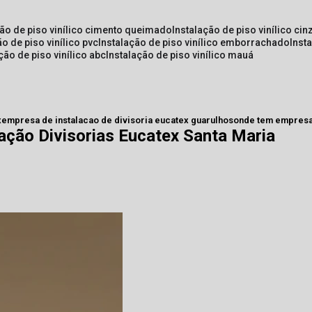
ção de piso vinílico cimento queimado
instalação de piso vinílico cin
ão de piso vinílico pvc
instalação de piso vinílico emborrachado
inst
ação de piso vinílico abc
instalação de piso vinílico mauá
x
empresa de instalacao de divisoria eucatex guarulhos
onde tem empresa 
ação Divisorias Eucatex Santa Maria