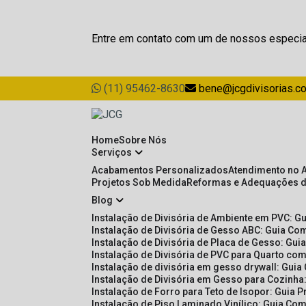
Entre em contato com um de nossos especia
(11) 95462-8630
bene@jcgdivisorias.c
Home
Sobre Nós
Serviços
Acabamentos Personalizados
Atendimento no 
Projetos Sob Medida
Reformas e Adequações 
Blog
Instalação de Divisória de Ambiente em PVC: G
Instalação de Divisória de Gesso ABC: Guia Com
Instalação de Divisória de Placa de Gesso: Gu
Instalação de Divisória de PVC para Quarto com
Instalação de divisória em gesso drywall: Guia
Instalação de Divisória em Gesso para Cozinha:
Instalação de Forro para Teto de Isopor: Guia 
Instalação de Piso Laminado Vinílico: Guia Com