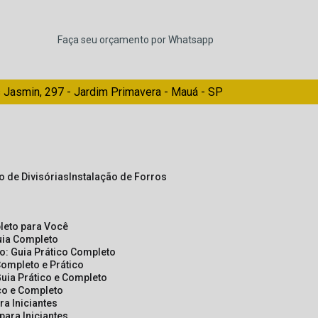
Faça seu orçamento por Whatsapp
 Jasmin, 297 - Jardim Primavera - Mauá - SP
ão de Divisórias
Instalação de Forros
pleto para Você
Guia Completo
so: Guia Prático Completo
Completo e Prático
Guia Prático e Completo
ico e Completo
a Iniciantes
para Iniciantes