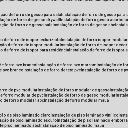
lação de forro de gesso para sala
instalação de forro de gesso para 
alação de forro de gesso drywall
instalação de forro gesso acarton
lação de forro de gesso sala
instalação de forro de gesso abc
insta
ão de forro de isopor texturizado
instalação de forro isopor modular
ação de forro de isopor modular
instalação de forro de isopor decor
ão de forro de isopor para residência
instalação de forro de isopor 
 de forro pvc branco
instalação de forro pvc marrom
instalação de fo
de pvc branco
instalação de forro de teto pvc
instalação de forro de 
forro de pvc modular
instalação de forro modular de gesso
instalaç
de forro modular de pvc
instalação de forro de gesso modular
insta
ão de forro modular abc
instalação de forro modular mauá
ação de piso laminado claro
instalação de piso laminado vinílico
inst
alação de piso laminado escuro
instalação de piso laminado emborr
 de piso laminado abc
instalação de piso laminado mauá