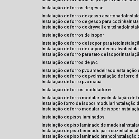
instalação de forros de gesso
instalação de forro de gesso acartonado
insta
instalação de forro de gesso para cozinha
inst
instalação de forro de drywall em telhado
insta
instalação de forros de isopor
instalação de forro de isopor para teto
instalaç
instalação de forro de isopor decorativo
instal
instalação de forro para teto de isopor
instalaç
instalação de forros de pvc
instalação de forro pvc amadeirado
instalação
instalação de forro de pvc
instalação de forro 
instalação de forro pvc mauá
instalação de forros moduladores
instalação de forro modular pvc
instalação de 
instalação forro de isopor modular
instalação 
instalação de forro modular de isopor
instalaç
instalação de pisos laminados
instalação de piso laminado de madeira
instal
instalação de piso laminado para cozinha
inst
instalação de piso laminado branco
instalação