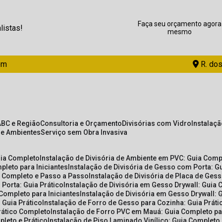
Faça seu orçamento agora
listas!
mesmo
om
R. dos
ABC e Região
Consultoria e Orçamento
Divisórias com Vidro
Instalaç
de Ambientes
Serviço sem Obra Invasiva
uia Completo
Instalação de Divisória de Ambiente em PVC: Guia Com
pleto para Iniciantes
Instalação de Divisória de Gesso com Porta: 
ia Completo e Passo a Passo
Instalação de Divisória de Placa de Ges
 Porta: Guia Prático
Instalação de Divisória em Gesso Drywall: Guia 
 Completo para Iniciantes
Instalação de Divisória em Gesso Drywall: 
 Guia Prático
Instalação de Forro de Gesso para Cozinha: Guia Prát
Prático Completo
Instalação de Forro PVC em Mauá: Guia Completo par
pleto e Prático
Instalação de Piso Laminado Vinílico: Guia Completo 