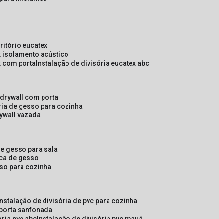
critório eucatex
ex isolamento acústico
ex com porta
instalação de divisória eucatex abc
e drywall com porta
ória de gesso para cozinha
rywall vazada
 de gesso para sala
laca de gesso
sso para cozinha
instalação de divisória de pvc para cozinha
 porta sanfonada
ória pvc abc
instalação de divisória pvc mauá