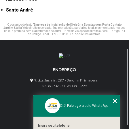
Santo André
O conteúdo do texto "
Empresa de Instalação de Divisória Eucatex com Porta Contato
Jardim Stella
" é de direito reservado. Sua reprodução, parcial ou total, mesmo citando nossos
links, é proibida sem a autorização do autor. Crime de violação de direito autoral – artigo 184
do Código Penal –
Lei 9610/98 - Lei de direitos autorais
.
ENDEREÇO
R. dos Jasmin, 297 - Jardim Primavera,
Mauá - SP - CEP: 09361-220
CONTATO
Olá! Fale agora pelo WhatsApp
(11) 95462-8630
bene@jcgdivisorias.com
Insira seu telefone