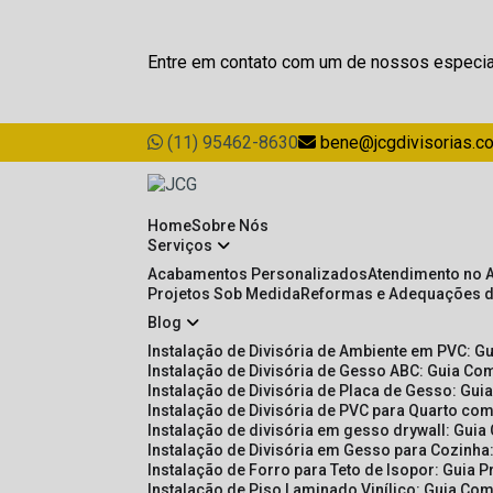
Entre em contato com um de nossos especia
(11) 95462-8630
bene@jcgdivisorias.c
Home
Sobre Nós
Serviços
Acabamentos Personalizados
Atendimento no 
Projetos Sob Medida
Reformas e Adequações 
Blog
Instalação de Divisória de Ambiente em PVC: G
Instalação de Divisória de Gesso ABC: Guia Com
Instalação de Divisória de Placa de Gesso: Gu
Instalação de Divisória de PVC para Quarto com
Instalação de divisória em gesso drywall: Guia
Instalação de Divisória em Gesso para Cozinha:
Instalação de Forro para Teto de Isopor: Guia 
Instalação de Piso Laminado Vinílico: Guia Com