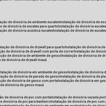
lação de divisória de ambiente eucatex
instalação de divisória de es
ão de divisória de eucatex para quarto
instalação de divisória eucat
lação de divisória acústica eucatex
instalação de divisória de eucat
talação de divisória de drywall para quarto
instalação de divisória d
ação de divisória de drywall com porta de correr
instalação de divis
lação de divisória de ambiente de gesso
instalação de divisória de d
o de divisória de drywall mauá
nstalação de divisória em ambiente de gesso
instalação de divisória
alação de divisória de parede de gesso
instalação de divisória de p
lação de divisória de gesso com porta
instalação de divisória em ge
o de divisória de gesso mauá
ção de divisória de pvc com porta
instalação de divisória vazada pvc
de divisória de pvc para banheiro
instalação de divisória de pvc com
 porta
instalação de divisória de ambiente em pvc
instalação de divis