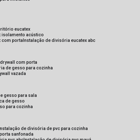
critório eucatex
ex isolamento acústico
ex com porta
instalação de divisória eucatex abc
e drywall com porta
ória de gesso para cozinha
rywall vazada
 de gesso para sala
laca de gesso
sso para cozinha
instalação de divisória de pvc para cozinha
 porta sanfonada
ória pvc abc
instalação de divisória pvc mauá