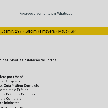
Faça seu orçamento por Whatsapp
 Jasmin, 297 - Jardim Primavera - Mauá - SP
ão de Divisórias
Instalação de Forros
pleto para Você
Guia Completo
so: Guia Prático Completo
Completo e Prático
Guia Prático e Completo
ico e Completo
a Iniciantes
para Iniciantes