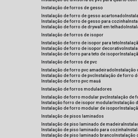
instalação de forros de gesso
instalação de forro de gesso acartonado
insta
instalação de forro de gesso para cozinha
inst
instalação de forro de drywall em telhado
insta
instalação de forros de isopor
instalação de forro de isopor para teto
instalaç
instalação de forro de isopor decorativo
instal
instalação de forro para teto de isopor
instalaç
instalação de forros de pvc
instalação de forro pvc amadeirado
instalação
instalação de forro de pvc
instalação de forro 
instalação de forro pvc mauá
instalação de forros moduladores
instalação de forro modular pvc
instalação de 
instalação forro de isopor modular
instalação 
instalação de forro modular de isopor
instalaç
instalação de pisos laminados
instalação de piso laminado de madeira
instal
instalação de piso laminado para cozinha
inst
instalação de piso laminado branco
instalação