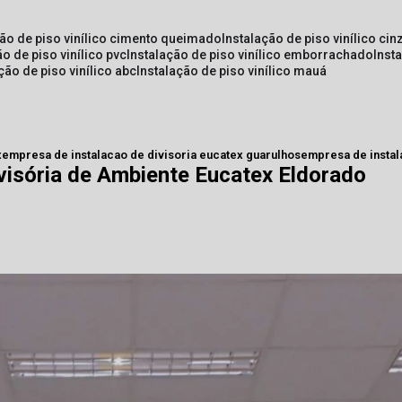
ção de piso vinílico cimento queimado
instalação de piso vinílico cin
ão de piso vinílico pvc
instalação de piso vinílico emborrachado
inst
ação de piso vinílico abc
instalação de piso vinílico mauá
x
empresa de instalacao de divisoria eucatex guarulhos
empresa de instal
visória de Ambiente Eucatex Eldorado