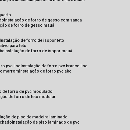
quarto
ado
instalação de forro de gesso com sanca
lação de forro de gesso mauá
instalação de forro de isopor teto
ativo para teto
abc
instalação de forro de isopor mauá
rro pvc liso
instalação de forro pvc branco liso
pvc marrom
instalação de forro pvc abc
ão de forro de pvc modulado
lação de forro de teto modular
alação de piso de madeira laminado
achado
instalação de piso laminado de pvc