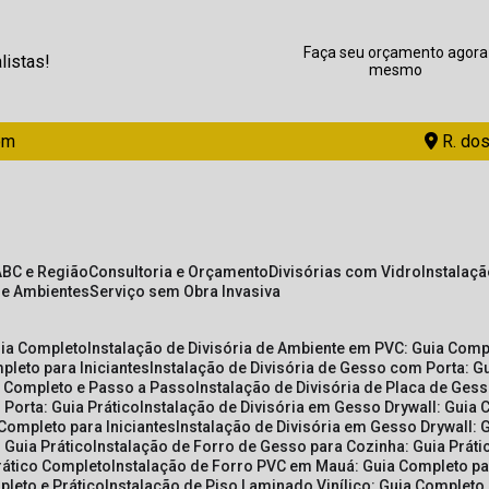
Faça seu orçamento agora
listas!
mesmo
om
R. dos
ABC e Região
Consultoria e Orçamento
Divisórias com Vidro
Instalaç
de Ambientes
Serviço sem Obra Invasiva
uia Completo
Instalação de Divisória de Ambiente em PVC: Guia Com
pleto para Iniciantes
Instalação de Divisória de Gesso com Porta: 
ia Completo e Passo a Passo
Instalação de Divisória de Placa de Ges
 Porta: Guia Prático
Instalação de Divisória em Gesso Drywall: Guia 
 Completo para Iniciantes
Instalação de Divisória em Gesso Drywall: 
 Guia Prático
Instalação de Forro de Gesso para Cozinha: Guia Prát
Prático Completo
Instalação de Forro PVC em Mauá: Guia Completo par
pleto e Prático
Instalação de Piso Laminado Vinílico: Guia Completo 