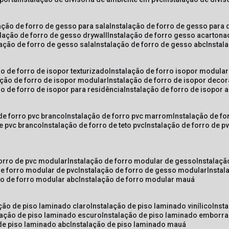
lação de forro de gesso para sala
instalação de forro de gesso para 
alação de forro de gesso drywall
instalação de forro gesso acarton
lação de forro de gesso sala
instalação de forro de gesso abc
insta
ão de forro de isopor texturizado
instalação de forro isopor modular
ação de forro de isopor modular
instalação de forro de isopor decor
ão de forro de isopor para residência
instalação de forro de isopor 
 de forro pvc branco
instalação de forro pvc marrom
instalação de fo
de pvc branco
instalação de forro de teto pvc
instalação de forro de 
forro de pvc modular
instalação de forro modular de gesso
instalaç
de forro modular de pvc
instalação de forro de gesso modular
insta
ão de forro modular abc
instalação de forro modular mauá
ação de piso laminado claro
instalação de piso laminado vinílico
inst
alação de piso laminado escuro
instalação de piso laminado emborr
 de piso laminado abc
instalação de piso laminado mauá