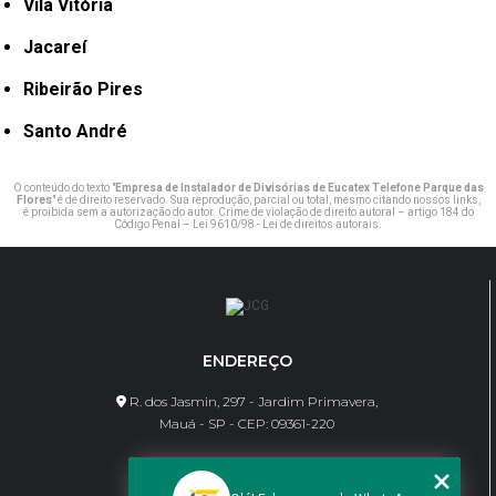
Vila Vitória
Jacareí
Ribeirão Pires
Santo André
O conteúdo do texto "
Empresa de Instalador de Divisórias de Eucatex Telefone Parque das
Flores
" é de direito reservado. Sua reprodução, parcial ou total, mesmo citando nossos links,
é proibida sem a autorização do autor. Crime de violação de direito autoral – artigo 184 do
Código Penal –
Lei 9610/98 - Lei de direitos autorais
.
ENDEREÇO
R. dos Jasmin, 297 - Jardim Primavera,
Mauá - SP - CEP: 09361-220
CONTATO