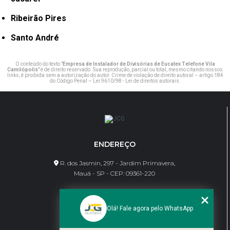
Ribeirão Pires
Santo André
O conteúdo do texto "
Empresa de Instalador de Divisórias de Eucatex Telefone Vila
Camilópolis
" é de direito reservado. Sua reprodução, parcial ou total, mesmo citando nossos
links, é proibida sem a autorização do autor. Crime de violação de direito autoral – artigo 184
do Código Penal –
Lei 9610/98 - Lei de direitos autorais
.
ENDEREÇO
R. dos Jasmin, 297 - Jardim Primavera,
Mauá - SP - CEP: 09361-220
CONTATO
Olá! Fale agora pelo WhatsApp
(11) 95462-8630
bene@jcgdivisorias.com